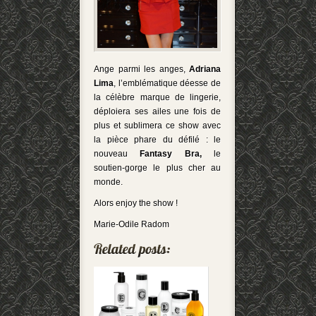
Ange parmi les anges,
Adriana
Lima
, l’emblématique déesse de
la célèbre marque de lingerie,
déploiera ses ailes une fois de
plus et sublimera ce show avec
la pièce phare du défilé : le
nouveau
Fantasy Bra,
le
soutien-gorge le plus cher au
monde.
Alors enjoy the show !
Marie-Odile Radom