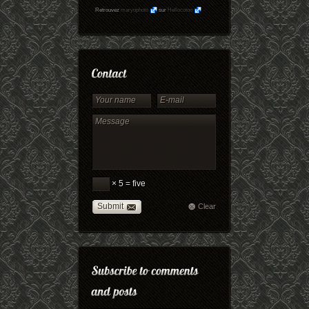
Retrouvez
maryophoto
sur
Hellocoton
× 5 = five
Submit
Clear