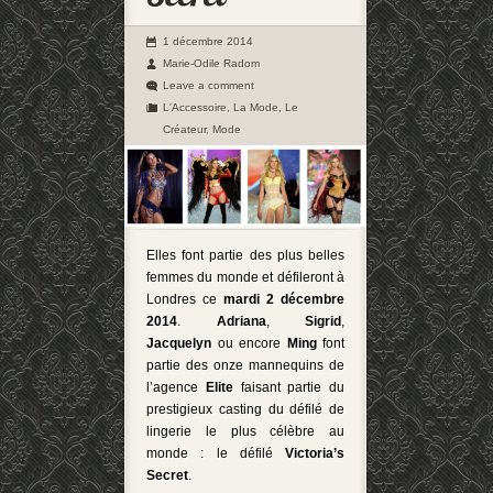
1 décembre 2014
Marie-Odile Radom
Leave a comment
L'Accessoire
,
La Mode
,
Le
Créateur
,
Mode
Elles font partie des plus belles
femmes du monde et défileront à
Londres ce
mardi 2 décembre
2014
.
Adriana
,
Sigrid
,
Jacquelyn
ou encore
Ming
font
partie des onze mannequins de
l’agence
Elite
faisant partie du
prestigieux casting du défilé de
lingerie le plus célèbre au
monde : le défilé
Victoria’s
Secret
.