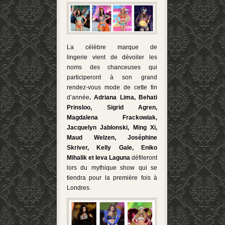
La célèbre marque de
lingerie vient de dévoiler les
noms des chanceuses qui
participeront à son grand
rendez-vous mode de cette fin
d’année
. Adriana Lima, Behati
Prinsloo, Sigrid Agren,
Magdalena Frackowiak,
Jacquelyn Jablonski, Ming Xi,
Maud Welzen, Joséphine
Skriver, Kelly Gale, Eniko
Mihalik et Ieva Laguna
défileront
lors du mythique show qui se
tiendra pour la première fois à
Londres.