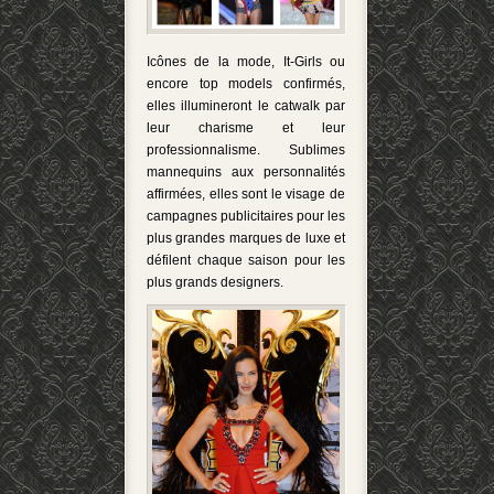
Icônes de la mode, It-Girls ou
encore top models confirmés,
elles illumineront le catwalk par
leur charisme et leur
professionnalisme. Sublimes
mannequins aux personnalités
affirmées, elles sont le visage de
campagnes publicitaires pour les
plus grandes marques de luxe et
défilent chaque saison pour les
plus grands designers.