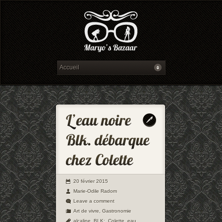
20 février 2015
Marie-Odile Radom
Leave a comment
Art de vivre
,
Gastronomie
alcaline
,
BLK;
,
Colette
,
eau