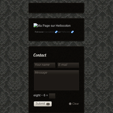
Retrouvez
maryophoto
sur
Hellocoton
eight − 6 =
Submit
Clear