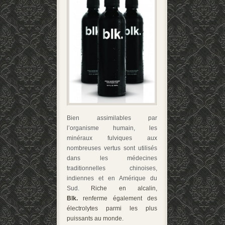
Bien assimilables par
l’organisme humain, les
minéraux fulviques aux
nombreuses vertus sont utilisés
dans les médecines
traditionnelles chinoises,
indiennes et en Amérique du
Sud.
Riche en alcalin,
Blk.
renferme également des
électrolytes parmi les plus
puissants au monde.