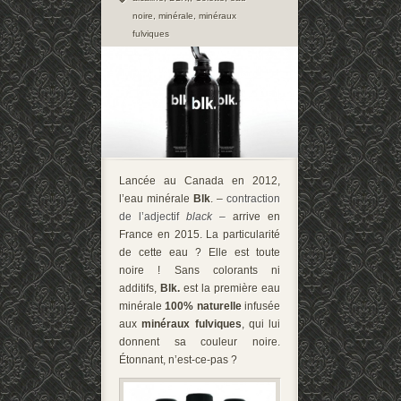
noire
,
minérale
,
minéraux
fulviques
Lancée au Canada en 2012,
l’eau minérale
Blk
. –
contraction
de l’adjectif
black
–
arrive en
France en 2015. La particularité
de cette eau ? Elle est toute
noire ! Sans colorants ni
additifs,
Blk.
est la première eau
minérale
100% naturelle
infusée
aux
minéraux fulviques
, qui lui
donnent sa couleur noire.
Étonnant, n’est-ce-pas ?