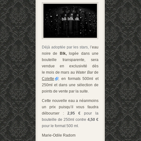
Déjà adoptée par les stars, l
’eau
noire de
Blk,
logée dans une
bouteille transparente, sera
vendue en exclusivité dès
le mois de mars au
Water Bar
de
Colette
, en formats 500ml et
250ml et dans une sélection de
points de vente par la suite.
Cette nouvelle eau a néanmoins
un prix puisqu’il vous faudra
débourser :
2,95 €
pour la
bouteille de 250ml contre
4,50 €
pour le format 500 ml.
Marie-Odile Radom