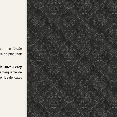
rs
– dite
Cuvée
% de pinot noir
n Duval-Leroy
 remarquable de
er les délicates