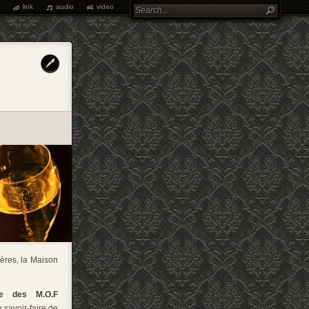
link
audio
video
Pères, la Maison
e des M.O.F
 savoir-faire de