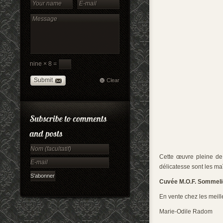
nine × 8 =
Submit
Clear
Cette œuvre pleine de 
délicatesse sont les maî
Cuvée M.O.F. Sommeli
En vente chez les meille
Marie-Odile Radom