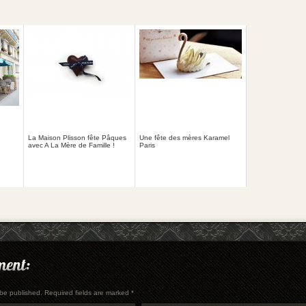
La Maison Plisson fête Pâques
Une fête des mères Karamel
avec A La Mère de Famille !
Paris
t be published. Required fields are marked
*