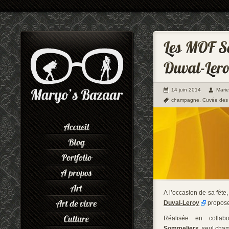
14 juin 2014
Mari
champagne
,
Cuvée des 
A l’occasion de sa fête
Duval-Leroy
propose
Réalisée en collab
Sommeliers,
seul champ