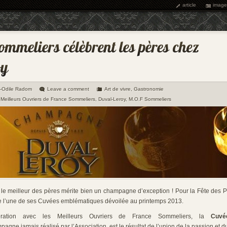
article
image
e-Odile Radom
Leave a comment
Art de vivre
,
Gastronomie
Meilleurs Ouvriers de France Sommeliers
,
Duval-Leroy
,
M.O.F Sommeliers
, le meilleur des pères mérite bien un champagne d’exception ! Pour la Fête des 
 l’une de ses Cuvées emblématiques dévoilée au printemps 2013.
oration avec les Meilleurs Ouvriers de France Sommeliers, la
Cuvé
agne jamais réalisé par l’Association, est le résultat de l’union de la passion et du