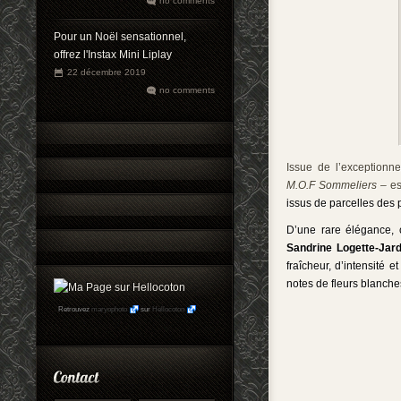
no comments
Pour un Noël sensationnel,
offrez l'Instax Mini Liplay
22 décembre 2019
no comments
Issue de l’exceptionn
M.O.F
Sommeliers
– es
issus de parcelles des 
D’une rare élégance, 
Sandrine Logette-Jard
fraîcheur, d’intensité e
notes de fleurs blanche
Retrouvez
maryophoto
sur
Hellocoton