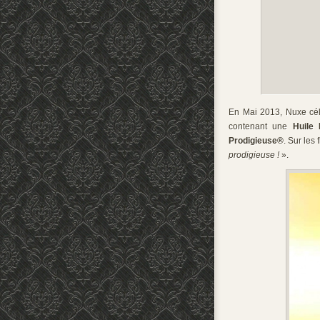
En Mai 2013, Nuxe cél
contenant une
Huile 
Prodigieuse®
. Sur les
prodigieuse !
».