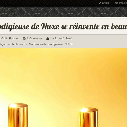
article
image
e-Odile Radom
1 Comment
La Beauté
,
Mode
digieuse
,
huile sèche
,
Mademoiselle prodigieuse
,
NUXE