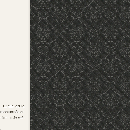
 Et elle est la
ition limitée
en
 fort : «
Je suis