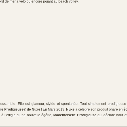
ord de mer à vélo ou encore jouant au beach volley.
ressemble. Elle est glamour, stylée et spontanée. Tout simplement prodigieuse !
ile Prodigieuse® de Nuxe
! En Mars 2013,
Nuxe
a célébré son produit phare en
éd
 à l’effigie d’une nouvelle égérie,
Mademoiselle Prodigieuse
qui déclare haut et