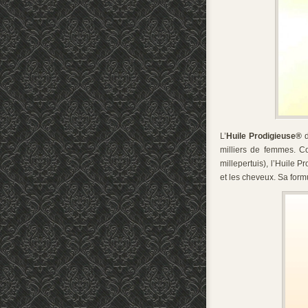
L’
Huile Prodigieuse
®
milliers de femmes. C
millepertuis), l’Huile P
et les cheveux. Sa form