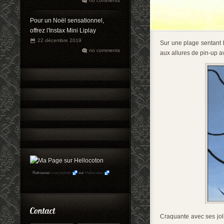
no comments
Pour un Noël sensationnel,
offrez l'Instax Mini Liplay
22 décembre 2019
Sur une plage sentant b
no comments
aux allures de pin-up a
Retrouvez
maryophoto
sur
Hellocoton
Craquante avec ses joli