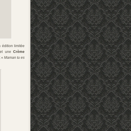
édition limitée
et une
Crème
t «
Maman tu es