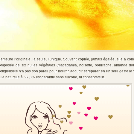
demeure l’originale, la seule, l’unique. Souvent copiée, jamais égalée, elle a co
omposée de six huiles végétales (macadamia, noisette, bourrache, amande dou
rodigieuse® n’a pas son pareil pour nourrir, adoucir et réparer en un seul geste le 
ule naturelle à 97,8% est garantie sans silicone, ni conservateur.