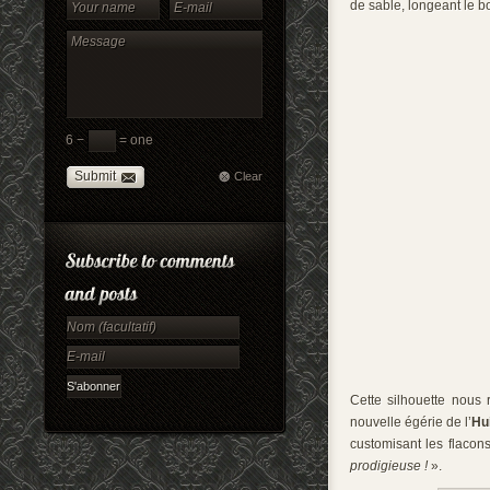
de sable, longeant le b
6 −
= one
Submit
Clear
Cette silhouette nous 
nouvelle égérie de l’
Hu
customisant les flacons
prodigieuse !
».