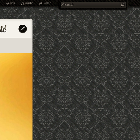
link
audio
video