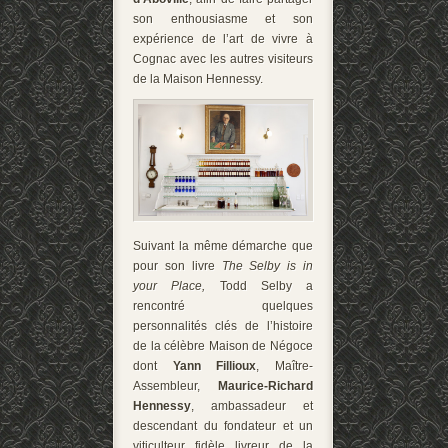
son enthousiasme et son
expérience de l’art de vivre à
Cognac avec les autres visiteurs
de la Maison Hennessy.
Suivant la même démarche que
pour son livre
The Selby is in
your Place,
Todd Selby a
rencontré quelques
personnalités clés de l’histoire
de la célèbre Maison de Négoce
dont
Yann Fillioux
, Maître-
Assembleur,
Maurice-Richard
Hennessy
, ambassadeur et
descendant du fondateur et un
viticulteur fidèle livreur de la