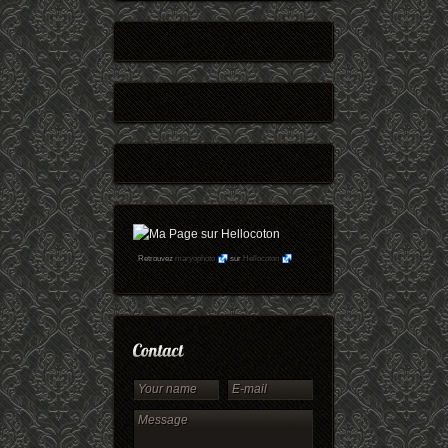
Retrouvez
maryophoto
sur
Hellocoton