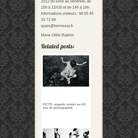
2012 du lundi au vendredi, de
10h à 12h30 et de 14h à 18h.
Informations visiteurs : tél 05 45
35 72 68
quais@hennessy.fr
Marie-Odile Radom
PICTO, regards croisés sur 60
ans de photographie