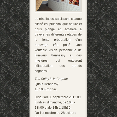
Le résultat est saisissant, chaque
cliché est plus vrai que nature et
nous plonge en accéléré à
travers les différentes étapes de
la lente préparation d’un
breuvage très prisé. Une
véritable vision personnelle de
l’univers Hennessy et des
mystères qui entourent
l’élaboration des grands
cognacs !
The Selby is in Cognac
Quais Hennessy
16 100 Cognac
Jusqu’au 30 septembre 2012 du
lundi au dimanche, de 10h à
13h00 et de 14h à 18h30.
Du 1er octobre au 28 octobre