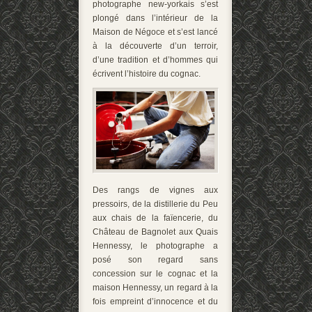
photographe new-yorkais s’est
plongé dans l’intérieur de la
Maison de Négoce et s’est lancé
à la découverte d’un terroir,
d’une tradition et d’hommes qui
écrivent l’histoire du cognac.
Des rangs de vignes aux
pressoirs, de la distillerie du Peu
aux chais de la faïencerie, du
Château de Bagnolet aux Quais
Hennessy, le photographe a
posé son regard sans
concession sur le cognac et la
maison Hennessy, un regard à la
fois empreint d’innocence et du