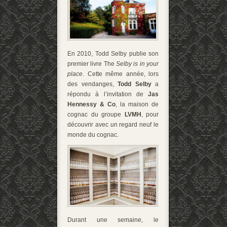
En 2010, Todd Selby publie son
premier livre The
Selby is in your
place
. Cette même année, lors
des vendanges,
Todd Selby
a
répondu à l’invitation de
Jas
Hennessy & Co
, la maison de
cognac du groupe
LVMH
, pour
découvrir avec un regard neuf le
monde du cognac.
Durant une semaine, le