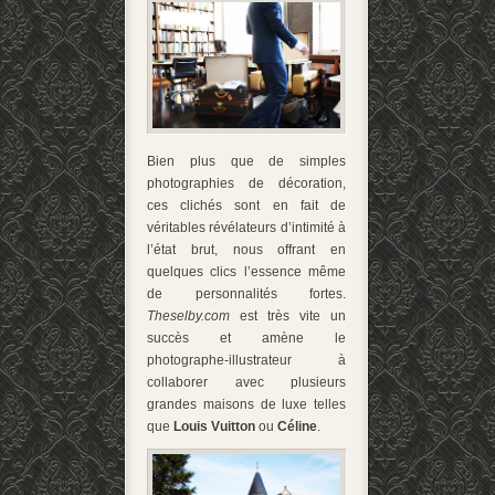
Bien plus que de simples
photographies de décoration,
ces clichés sont en fait de
véritables révélateurs d’intimité à
l’état brut, nous offrant en
quelques clics l’essence même
de personnalités fortes.
Theselby.com
est très vite un
succès et amène le
photographe-illustrateur à
collaborer avec plusieurs
grandes maisons de luxe telles
que
Louis Vuitton
ou
Céline
.