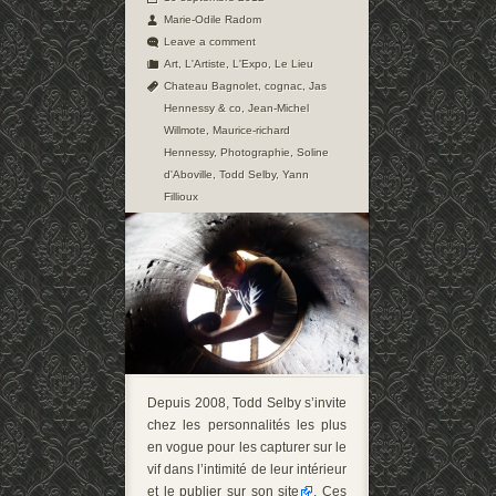
Marie-Odile Radom
Leave a comment
Art
,
L'Artiste
,
L'Expo
,
Le Lieu
Chateau Bagnolet
,
cognac
,
Jas
Hennessy & co
,
Jean-Michel
Willmote
,
Maurice-richard
Hennessy
,
Photographie
,
Soline
d'Aboville
,
Todd Selby
,
Yann
Fillioux
Depuis 2008, Todd Selby s’invite
chez les personnalités les plus
en vogue pour les capturer sur le
vif dans l’intimité de leur intérieur
et le publier sur
son site
. Ces