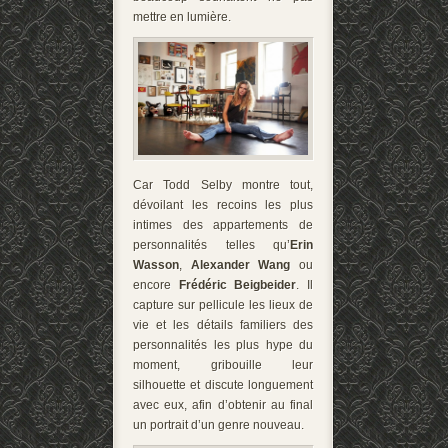
mettre en lumière.
Car Todd Selby montre tout,
dévoilant les recoins les plus
intimes des appartements de
personnalités telles qu’
Erin
Wasson
,
Alexander Wang
ou
encore
Frédéric Beigbeider
. Il
capture sur pellicule les lieux de
vie et les détails familiers des
personnalités les plus hype du
moment, gribouille leur
silhouette et discute longuement
avec eux, afin d’obtenir au final
un portrait d’un genre nouveau.