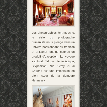
Les photographies font mouche,
le style du photographe
humaniste nous plonge dans un
univers passionnant où tradition
et artisanat font du cognac un
produit d’exception. Le voyage
est total. Tel un rite initiatique,
l’exposition
The Selby Is in
Cognac
est une immersion en
plein cœur de la demeure
Hennessy.