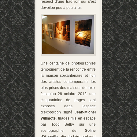
respect d’une tradition qui s’est
dévoilée peu à peu à lui.
Une centaine de photographies
témoignent de la rencontre entre
la maison soixantenaire et l’un
des artistes contemporains les
plus prisés des maisons de luxe.
Jusqu’au 28 octobre 2012, une
cinquantaine de tirages sont
exposés dans l’espace
d’exposition signé
Jean-Michel
Willmote
, tirages mis en espace
par Todd Selby sur une
scénographie de
Soline
d’Aboville
, afin de faire partager