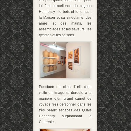
lui font l’excellence du cognac
Hennessy : le bois et le temps ;
la Maison et sa singularité, des
âmes et des mains, les
assemblages et les saveurs, les
rythmes et les saisons.
Ponctuée de clins d’œil, cette
visite en image se déroule à la
manière d’un grand carnet de
voyage très personnel dans les
très beaux espaces des Quais
Hennessy surplombant la
Charente.