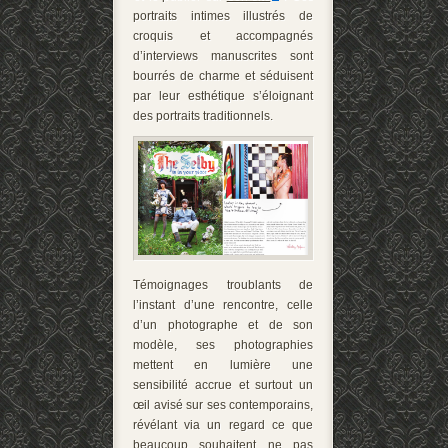
portraits intimes illustrés de
croquis et accompagnés
d’interviews manuscrites sont
bourrés de charme et séduisent
par leur esthétique s’éloignant
des portraits traditionnels.
Témoignages troublants de
l’instant d’une rencontre, celle
d’un photographe et de son
modèle, ses photographies
mettent en lumière une
sensibilité accrue et surtout un
œil avisé sur ses contemporains,
révélant via un regard ce que
beaucoup souhaitent ne pas