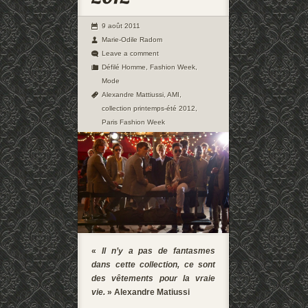
9 août 2011
Marie-Odile Radom
Leave a comment
Défilé Homme
,
Fashion Week
,
Mode
Alexandre Mattiussi
,
AMI
,
collection printemps-été 2012
,
Paris Fashion Week
«
Il n’y a pas de fantasmes
dans cette collection, ce sont
des vêtements pour la vraie
vie.
» Alexandre Matiussi