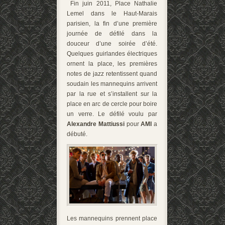
Fin juin 2011, Place Nathalie
Lemel dans le Haut-Marais
parisien, la fin d’une première
journée de défilé dans la
douceur d’une soirée d’été.
Quelques guirlandes électriques
ornent la place, les premières
notes de jazz retentissent quand
soudain les mannequins arrivent
par la rue et s’installent sur la
place en arc de cercle pour boire
un verre. Le défilé voulu par
Alexandre Mattiussi
pour
AMI
a
débuté.
Les mannequins prennent place