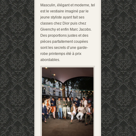
Masculin, élégant et moderne, tel
est le vestiaire imaginé par le
jeune styliste ayant fait ses
classes chez Dior puis chez
Givenchy et enfin Marc Jacobs.
Des proportions justes et des
pièces parfaitement coupées
sont les secrets d’une garde-
robe printemps été à prix
abordables.