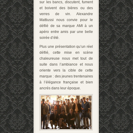
sur les bancs, discutent, fument
et boivent des bières ou des
verres de vin. Alexandre
Mattiussi nous convie pour le
défilé de sa marque AMI à un
apéro entre amis par une belle
soirée d’été.
Plus une présentation qu’un réel
défilé, cette mise en scène
chaleureuse nous met tout de
suite dans l’ambiance et nous
oriente vers la cible de cette
marque : des jeunes trentenaires
à l’élégance française et bien
ancrés dans leur époque.