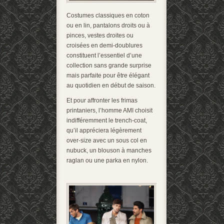
Costumes classiques en coton
ou en lin, pantalons droits ou à
pinces, vestes droites ou
croisées en demi-doublures
constituent l’essentiel d’une
collection sans grande surprise
mais parfaite pour être élégant
au quotidien en début de saison.
Et pour affronter les frimas
printaniers, l’homme AMI choisit
indifféremment le trench-coat,
qu’il appréciera légèrement
over-size avec un sous col en
nubuck, un blouson à manches
raglan ou une parka en nylon.