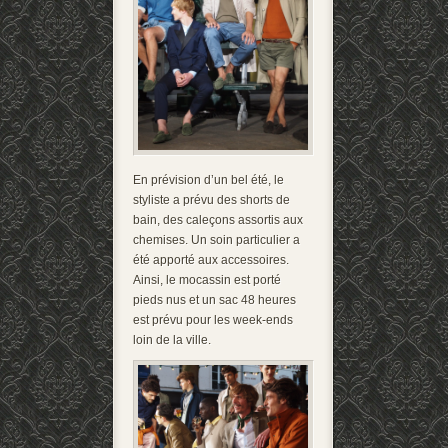
En prévision d’un bel été, le
styliste a prévu des shorts de
bain, des caleçons assortis aux
chemises. Un soin particulier a
été apporté aux accessoires.
Ainsi, le mocassin est porté
pieds nus et un sac 48 heures
est prévu pour les week-ends
loin de la ville.