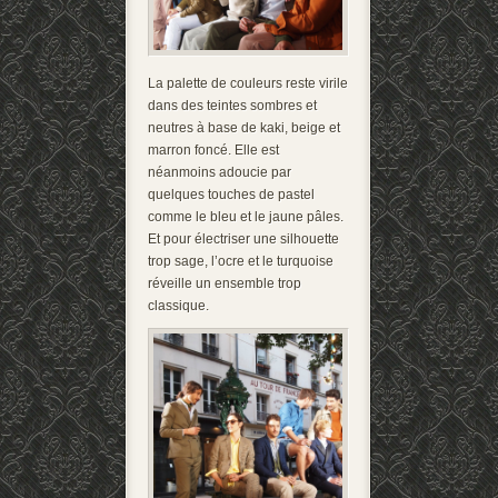
La palette de couleurs reste virile
dans des teintes sombres et
neutres à base de kaki, beige et
marron foncé. Elle est
néanmoins adoucie par
quelques touches de pastel
comme le bleu et le jaune pâles.
Et pour électriser une silhouette
trop sage, l’ocre et le turquoise
réveille un ensemble trop
classique.