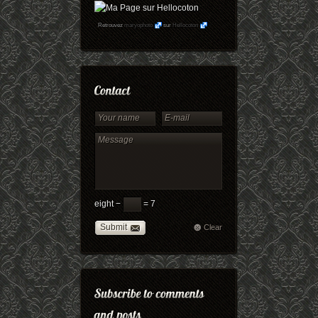
Retrouvez
maryophoto
sur
Hellocoton
eight −
= 7
Submit
Clear