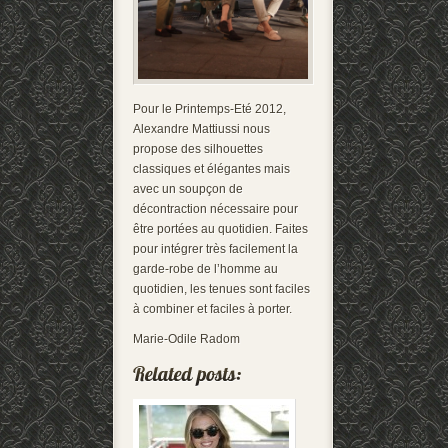
Pour le Printemps-Eté 2012,
Alexandre Mattiussi nous
propose des silhouettes
classiques et élégantes mais
avec un soupçon de
décontraction nécessaire pour
être portées au quotidien. Faites
pour intégrer très facilement la
garde-robe de l’homme au
quotidien, les tenues sont faciles
à combiner et faciles à porter.
Marie-Odile Radom