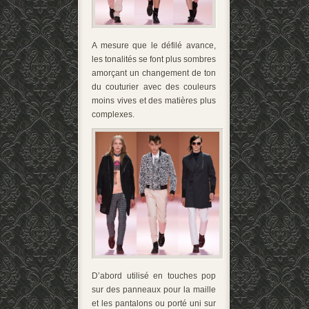
A mesure que le défilé avance,
les tonalités se font plus sombres
amorçant un changement de ton
du couturier avec des couleurs
moins vives et des matières plus
complexes.
D’abord utilisé en touches pop
sur des panneaux pour la maille
et les pantalons ou porté uni sur