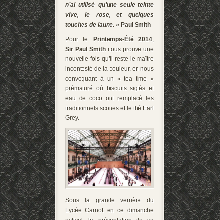
n’ai utilisé qu’une seule teinte
vive, le rose, et quelques
touches de jaune. »
Paul Smith
Pour le
Printemps-Été 2014
,
Sir Paul Smith
nous prouve une
nouvelle fois qu’il reste le maître
incontesté de la couleur, en nous
convoquant à un « tea time »
prématuré où biscuits siglés et
eau de coco ont remplacé les
traditionnels scones et le thé Earl
Grey.
Sous la grande verrière du
Lycée Carnot en ce dimanche