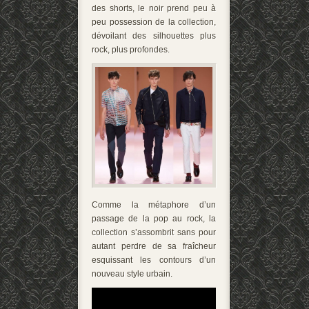
des shorts, le noir prend peu à
peu possession de la collection,
dévoilant des silhouettes plus
rock, plus profondes.
Comme la métaphore d’un
passage de la pop au rock, la
collection s’assombrit sans pour
autant perdre de sa fraîcheur
esquissant les contours d’un
nouveau style urbain.