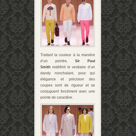
Traitant la couleur à la manière
d’un peintre,
Sir Paul
Smith
redéfinit le vestiaire d’un
dandy nonchalant, pour qui
élégance et précision des
coupes sont de rigueur et se
conjuguent forcément avec une
pointe de caractère.