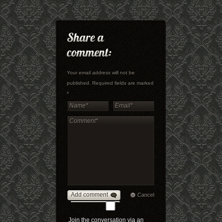
Your email address will not be
published. Required fields are marked
*
Add comment
Cancel
Join the conversation via an