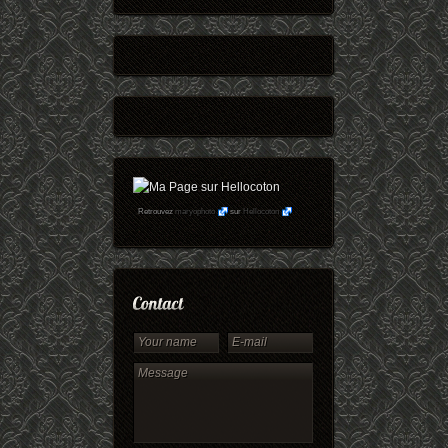
Retrouvez
maryophoto
sur
Hellocoton