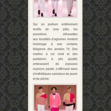
Sur un podium entièrement
revêtu de rose pâle, les
premières silhouettes
aux tonalités d’agrumes rendent
hommage à une certaine
élégance des années 70. Des
mailles à col rond et des
pantalons à plis ajustés
embrassent de joyeuses
nuances pastel, s’affirmant dans
d’esthétiques camaïeux de jaune
et de pêche.