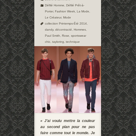
Défilé Homme
,
Défilé Prêt-à-
Porter
,
Fashion Week
,
La Mode
,
Le Créateur
,
Mode
collection Printemps-Été 2014
,
dandy
,
décontracté
,
Hommes
,
Paul Smith
,
Rose
,
sportswear
chic
,
tayloring
,
technique
« J’ai voulu mettre la couleur
au second plan pour ne pas
faire comme tout le monde. Je