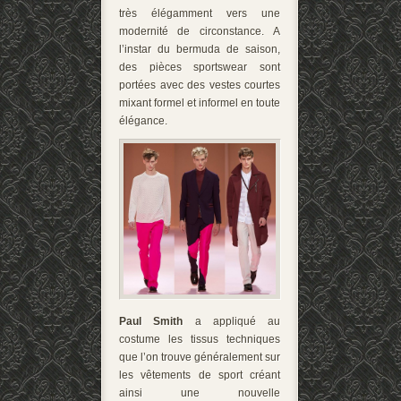
très élégamment vers une
modernité de circonstance. A
l’instar du bermuda de saison,
des pièces sportswear sont
portées avec des vestes courtes
mixant formel et informel en toute
élégance.
Paul Smith
a appliqué au
costume les tissus techniques
que l’on trouve généralement sur
les vêtements de sport créant
ainsi une nouvelle