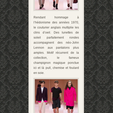
Rendant hommage à
l’hédonisme des années 1970,
le couturier anglais multiplie les
clins d’oeil. Des lunettes de
soleil parfaitement rondes
accompagnent des néo-John
Lennon aux pantalons plus
amples. Motif récurrent de la
collection, le fameux
champignon magique ponctue
ici et là pull, chemise et foulard
en soie.