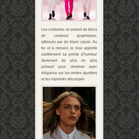
Les costumes se parent de blocs
de couleurs graphiques,
atténués par du blanc cassé. Au
fur et à mesure, le rose apporte
subtilement sa pointe d’humour
devenant de plus en plus
présent pour dominer avec
élégance sur les vestes ajustées
et les imprimés découpés.