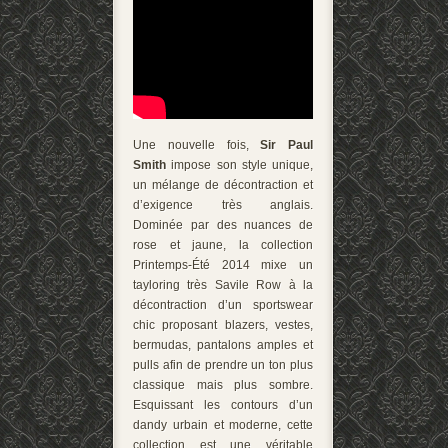
Une nouvelle fois,
Sir Paul
Smith
impose son style unique,
un mélange de décontraction et
d’exigence très anglais.
Dominée par des nuances de
rose et jaune, la collection
Printemps-Été 2014 mixe un
tayloring très Savile Row à la
décontraction d’un sportswear
chic proposant blazers, vestes,
bermudas, pantalons amples et
pulls afin de prendre un ton plus
classique mais plus sombre.
Esquissant les contours d’un
dandy urbain et moderne, cette
collection est une véritable