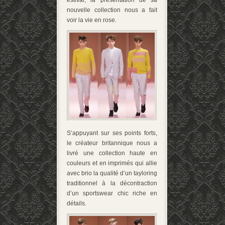
estival, la présentation de sa
nouvelle collection nous a fait
voir la vie en rose.
S’appuyant sur ses points forts,
le créateur britannique nous a
livré une collection haute en
couleurs et en imprimés qui allie
avec brio la qualité d’un tayloring
traditionnel à la décontraction
d’un sportswear chic riche en
détails.