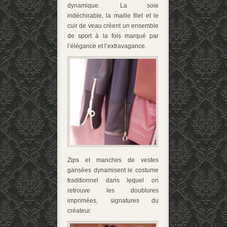
dynamique. La soie
indéchirable, la maille filet et le
cuir de veau créent un ensemble
de sport à la fois marqué par
l’élégance et l’extravagance.
Zips et manches de vestes
gansées dynamisent le costume
traditionnel dans lequel on
retrouve les doublures
imprimées, signatures du
créateur.