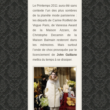
Le Printemps 2011 aura été sans
contexte l’un des plus sombres
de la planète mode parisienne :
les départs de Carine Roitfeld de
Vogue Paris, de Vanessa Award
de la Maison Azzaro, de
Christophe Decarnin de la
Maison Balmain resteront dans
les mémoires. Mais surtout
l’onde de choc provoquée par le
licenciement de
John Galliano
mettra du temps à se dissiper.