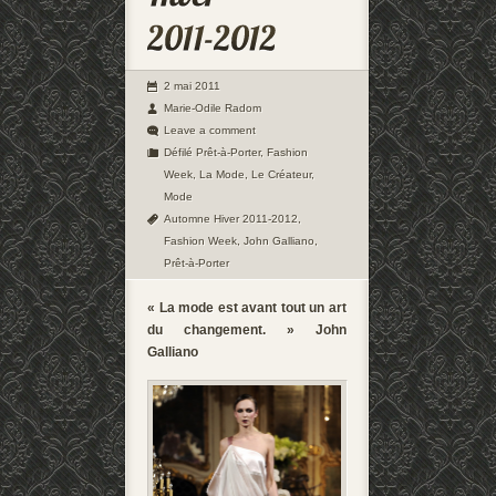
2 mai 2011
Marie-Odile Radom
Leave a comment
Défilé Prêt-à-Porter
,
Fashion
Week
,
La Mode
,
Le Créateur
,
Mode
Automne Hiver 2011-2012
,
Fashion Week
,
John Galliano
,
Prêt-à-Porter
« La mode est avant tout un art
du changement. » John
Galliano