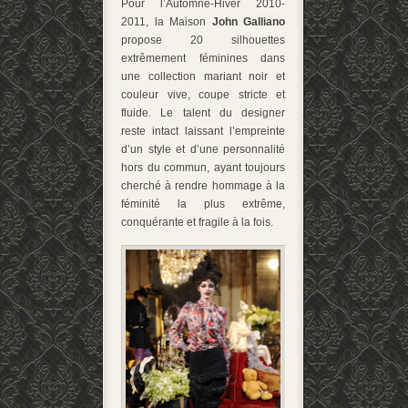
Pour l’Automne-Hiver 2010-
2011, la Maison
John Galliano
propose 20 silhouettes
extrêmement féminines dans
une collection mariant noir et
couleur vive, coupe stricte et
fluide. Le talent du designer
reste intact laissant l’empreinte
d’un style et d’une personnalité
hors du commun, ayant toujours
cherché à rendre hommage à la
féminité la plus extrême,
conquérante et fragile à la fois.