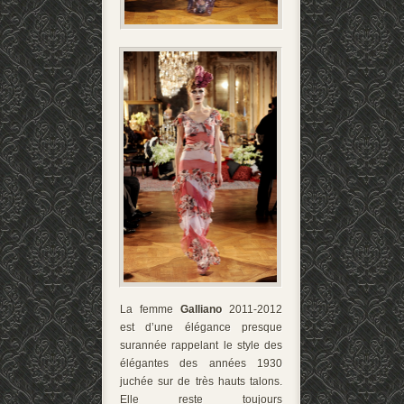
La femme
Galliano
2011-2012
est d’une élégance presque
surannée rappelant le style des
élégantes des années 1930
juchée sur de très hauts talons.
Elle reste toujours