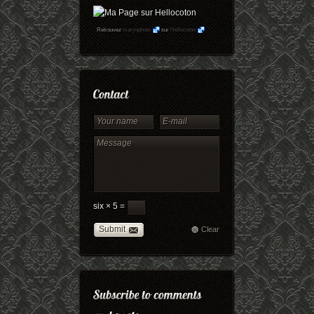
Retrouvez
maryophoto
sur
Hellocoton
six × 5 =
Submit
Clear