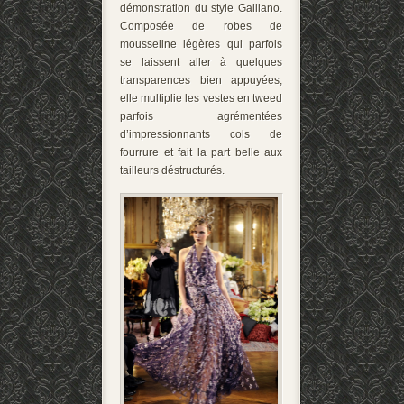
démonstration du style Galliano.
Composée de robes de
mousseline légères qui parfois
se laissent aller à quelques
transparences bien appuyées,
elle multiplie les vestes en tweed
parfois agrémentées
d’impressionnants cols de
fourrure et fait la part belle aux
tailleurs déstructurés.