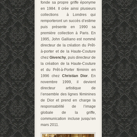
fonde sa propre griffe éponyme
en 1984. Il crée ainsi plusieurs
collections à Londres qui
remporteront un succès d’estime
puis présente en 1990 sa
première collection à Paris. En
1995, John Galliano est nommé
directeur de la création du Prêt-
à-porter et de la Haute-Couture
chez
Givenchy
, puis directeur de
la création de la Haute-Couture
et du Prêt-à-Porter féminin en
1996 chez
Christian Dior
. En
novembre 1999, il devient
directeur artistique de
l’ensemble des lignes féminines
de Dior et prend en charge la
responsabilité de l’image
globale de la griffe,
communication incluse jusqu’en
mars 2011.