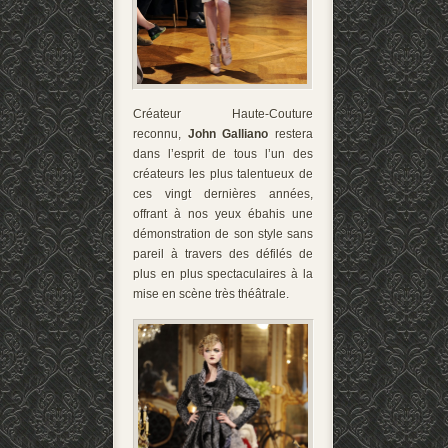
Créateur Haute-Couture
reconnu,
John Galliano
restera
dans l’esprit de tous l’un des
créateurs les plus talentueux de
ces vingt dernières années,
offrant à nos yeux ébahis une
démonstration de son style sans
pareil à travers des défilés de
plus en plus spectaculaires à la
mise en scène très théâtrale.