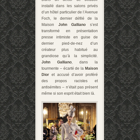
installé dans les salons privés
d’un hôtel particulier de l’Avenue
Foch, le dernier défilé de la
Maison
John Galliano
s’est
transformé en présentation
presse intimiste en guise de
dernier pied-de-nez d’un
créateur plus habitué au
grandiose qu’à la simplicité.
John Galliano
, dans la
tourmente – écarté de la
Maison
Dior
et accusé d’avoir proféré
des propos racistes et
antisémites – n’était pas présent
même si son esprit était bien là.