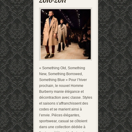
« Something Old, Something
New, Something Borrowed,
Something Blue » Pour l’hiver
prochain, le nouvel Homme
Burberry manie élégance et
décontraction avec classe. Styles
et saisons s’affranchissent des
codes et se marient ainsi à
l’envie. Pièces élégantes,
sportswear, casual se côtoient
dans une collection dédiée à