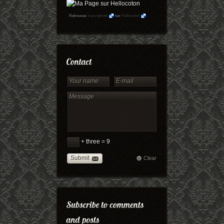
Retrouvez
maryophoto
sur
Hellocoton
+ three = 9
Submit
Clear