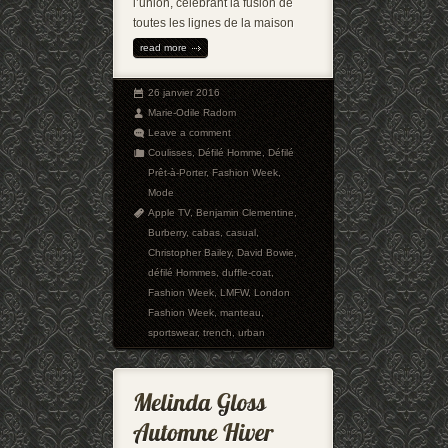
l’union, célébrant la fusion de
toutes les lignes de la maison
read more
26 janvier 2016
Marie-Odile Radom
Leave a comment
Coulisses
,
Défilé Homme
,
Défilé
Prêt-à-Porter
,
Fashion Week
,
Mode
Apple TV
,
Benjamin Clementine
,
Burberry
,
cabas
,
casual
,
Christopher Bailey
,
David Bowie
,
défilé Hommes
,
duffle-coat
,
Fashion Week
,
LMFW
,
London
Fashion Week
,
manteau
,
sportswear
,
trench
,
urban