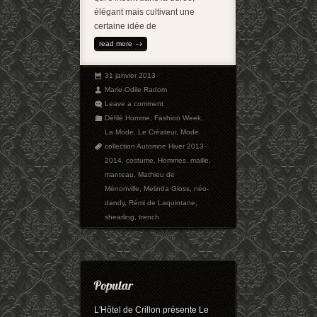
élégant mais cultivant une
certaine idée de
read more
31 janvier 2013
Marie-Odile Radom
Leave a comment
Défilé Homme
,
Fashion Week
,
La Mode
,
Le Créateur
,
Mode
collection Automne Hiver 2013-
2014
,
costume
,
Hommes
,
maille
,
manteau
,
Mathieu de
Ménonville
,
Melinda Gloss
,
néo-
dandy
,
Rémi de Laquintane
,
shearling
,
trench
L'Hôtel de Crillon présente Le