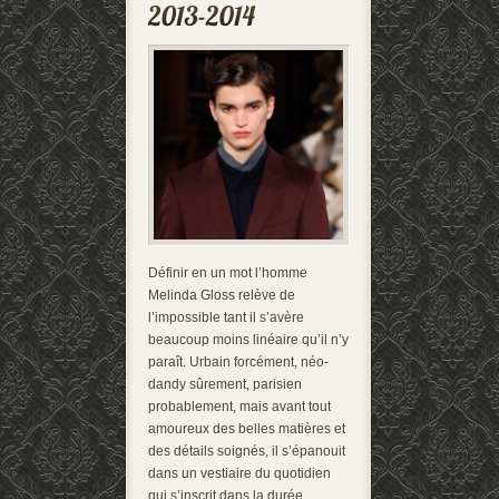
Définir en un mot l’homme
Melinda Gloss relève de
l’impossible tant il s’avère
beaucoup moins linéaire qu’il n’y
paraît. Urbain forcément, néo-
dandy sûrement, parisien
probablement, mais avant tout
amoureux des belles matières et
des détails soignés, il s’épanouit
dans un vestiaire du quotidien
qui s’inscrit dans la durée,