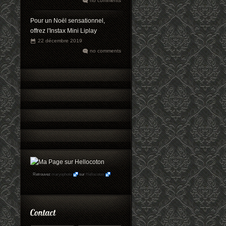
no comments
Pour un Noël sensationnel,
offrez l'Instax Mini Liplay
22 décembre 2019
no comments
Retrouvez
maryophoto
sur
Hellocoton