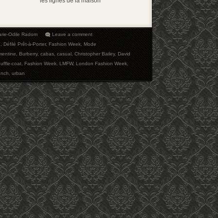
les lignes de la maison
rie-Odile Radom
Leave a comment
e
,
Défilé Prêt-à-Porter
,
Fashion Week
,
Mode
mentine
,
Burberry
,
cabas
,
casual
,
Christopher Bailey
,
David
uffle-coat
,
Fashion Week
,
LMFW
,
London Fashion Week
,
ench
,
urban