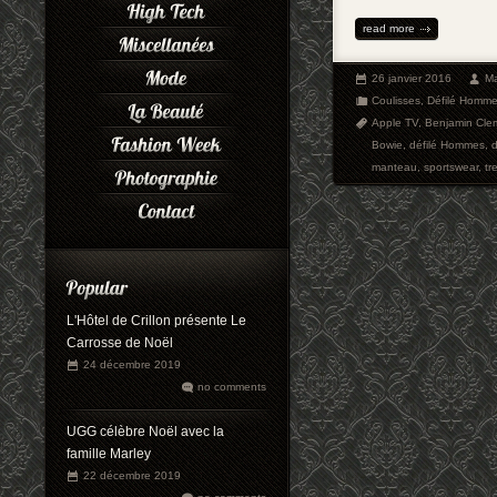
read more
26 janvier 2016
Ma
Coulisses
,
Défilé Homm
Apple TV
,
Benjamin Cle
Bowie
,
défilé Hommes
,
d
manteau
,
sportswear
,
tr
L'Hôtel de Crillon présente Le
Carrosse de Noël
24 décembre 2019
no comments
UGG célèbre Noël avec la
famille Marley
22 décembre 2019