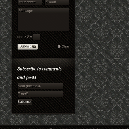
one × 2 =
Submit
Clear