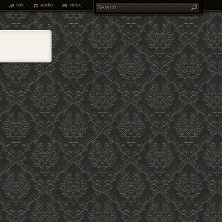
link
audio
video