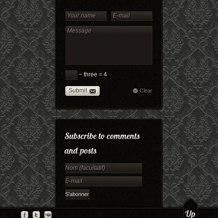
− three = 4
Submit
Clear