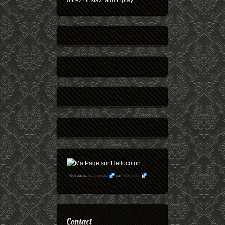
offrez l'Instax Mini Liplay
Retrouvez
maryophoto
sur
Hellocoton