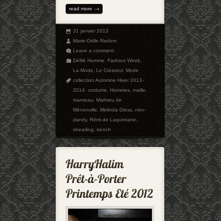
read more
31 janvier 2013
Marie-Odile Radom
Leave a comment
Défilé Homme
,
Fashion Week
,
La Mode
,
Le Créateur
,
Mode
collection Automne Hiver 2013-
2014
,
costume
,
Hommes
,
maille
,
manteau
,
Mathieu de
Ménonville
,
Melinda Gloss
,
néo-
dandy
,
Rémi de Laquintane
,
shearling
,
trench