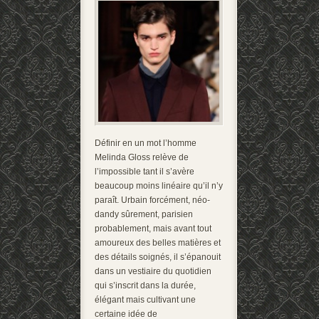
Définir en un mot l’homme
Melinda Gloss relève de
l’impossible tant il s’avère
beaucoup moins linéaire qu’il n’y
paraît. Urbain forcément, néo-
dandy sûrement, parisien
probablement, mais avant tout
amoureux des belles matières et
des détails soignés, il s’épanouit
dans un vestiaire du quotidien
qui s’inscrit dans la durée,
élégant mais cultivant une
certaine idée de