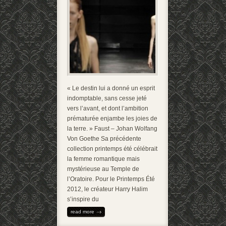
« Le destin lui a donné un esprit
indomptable, sans cesse jeté
vers l’avant, et dont l’ambition
prématurée enjambe les joies de
la terre. » Faust – Johan Wolfang
Von Goethe Sa précédente
collection printemps été célébrait
la femme romantique mais
mystérieuse au Temple de
l’Oratoire. Pour le Printemps Été
2012, le créateur Harry Halim
s’inspire du
read more