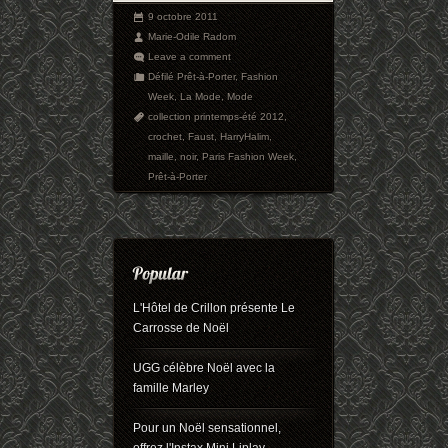
9 octobre 2011
Marie-Odile Radom
Leave a comment
Défilé Prêt-à-Porter
,
Fashion
Week
,
La Mode
,
Mode
collection printemps-été 2012
,
crochet
,
Faust
,
HarryHalim
,
maille
,
noir
,
Paris Fashion Week
,
Prêt-à-Porter
L'Hôtel de Crillon présente Le
Carrosse de Noël
UGG célèbre Noël avec la
famille Marley
Pour un Noël sensationnel,