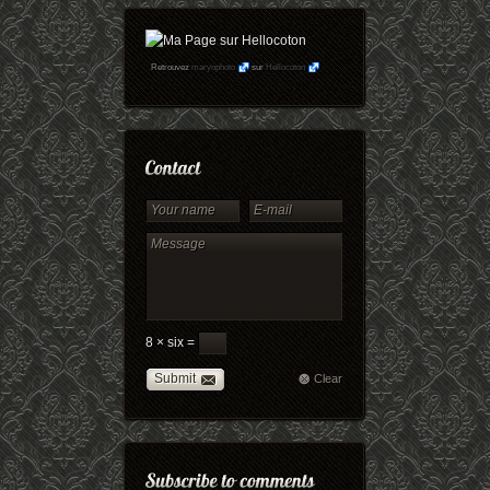
Retrouvez
maryophoto
sur
Hellocoton
8 × six =
Submit
Clear