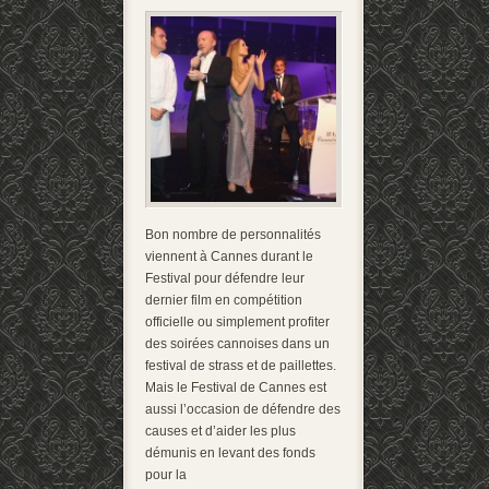
Bon nombre de personnalités
viennent à Cannes durant le
Festival pour défendre leur
dernier film en compétition
officielle ou simplement profiter
des soirées cannoises dans un
festival de strass et de paillettes.
Mais le Festival de Cannes est
aussi l’occasion de défendre des
causes et d’aider les plus
démunis en levant des fonds
pour la