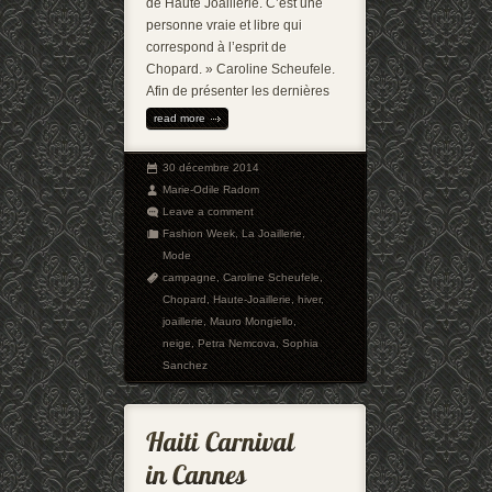
de Haute Joaillerie. C’est une
personne vraie et libre qui
correspond à l’esprit de
Chopard. » Caroline Scheufele.
Afin de présenter les dernières
read more
30 décembre 2014
Marie-Odile Radom
Leave a comment
Fashion Week
,
La Joaillerie
,
Mode
campagne
,
Caroline Scheufele
,
Chopard
,
Haute-Joaillerie
,
hiver
,
joaillerie
,
Mauro Mongiello
,
neige
,
Petra Nemcova
,
Sophia
Sanchez