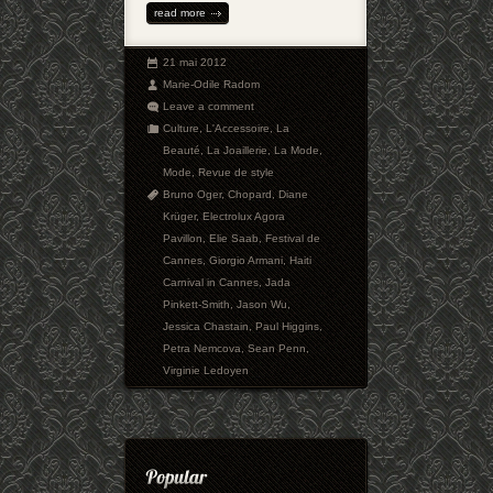
read more
21 mai 2012
Marie-Odile Radom
Leave a comment
Culture
,
L'Accessoire
,
La
Beauté
,
La Joaillerie
,
La Mode
,
Mode
,
Revue de style
Bruno Oger
,
Chopard
,
Diane
Krüger
,
Electrolux Agora
Pavillon
,
Elie Saab
,
Festival de
Cannes
,
Giorgio Armani
,
Haiti
Carnival in Cannes
,
Jada
Pinkett-Smith
,
Jason Wu
,
Jessica Chastain
,
Paul Higgins
,
Petra Nemcova
,
Sean Penn
,
Virginie Ledoyen