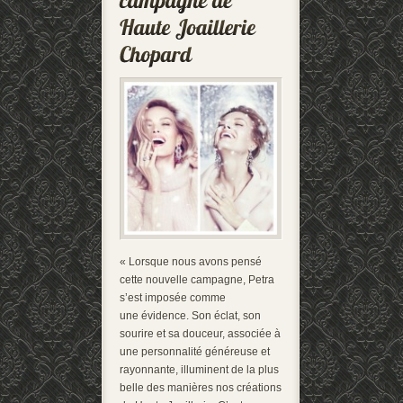
« Lorsque nous avons pensé
cette nouvelle campagne, Petra
s’est imposée comme
une évidence. Son éclat, son
sourire et sa douceur, associée à
une personnalité généreuse et
rayonnante, illuminent de la plus
belle des manières nos créations