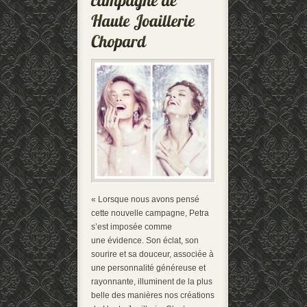
« Lorsque nous avons pensé
cette nouvelle campagne, Petra
s’est imposée comme
une évidence. Son éclat, son
sourire et sa douceur, associée à
une personnalité généreuse et
rayonnante, illuminent de la plus
belle des manières nos créations