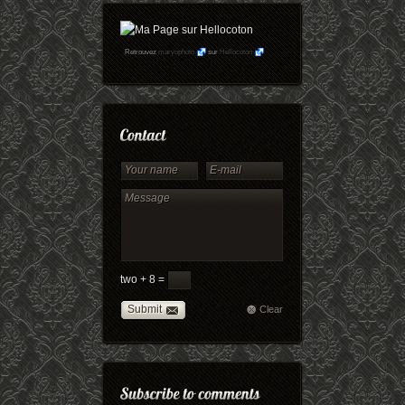
Retrouvez
maryophoto
sur
Hellocoton
two + 8 =
Submit
Clear