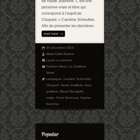
de Haute Joaillerie. C’est une
personne vraie et libre qui
correspond à l’esprit de
Chopard. » Caroline Scheufele.
Afin de présenter les dernières
read more
30 décembre 2014
Marie-Odile Radom
Leave a comment
Fashion Week
,
La Joaillerie
,
Mode
campagne
,
Caroline Scheufele
,
Chopard
,
Haute-Joaillerie
,
hiver
,
joaillerie
,
Mauro Mongiello
,
neige
,
Petra Nemcova
,
Sophia
Sanchez