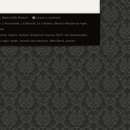
Marie-Odile Radom
Leave a comment
n
,
L'Accessoire
,
La Beauté
,
Le Créateur
,
Maryo's Bazaar by night
,
hie
inéma
,
Clarins
,
festival
,
festival de Cannes 2015
,
Ian Somerhalder
,
y night
,
mode
,
montée des marches
,
Nikki Reed
,
parfum