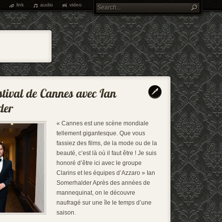
link
audio
video
« Cannes est une scène mondiale
tellement gigantesque. Que vous
fassiez des films, de la mode ou de la
beauté, c’est là où il faut être ! Je suis
honoré d’être ici avec le groupe
Clarins et les équipes d’Azzaro » Ian
Somerhalder Après des années de
mannequinat, on le découvre
naufragé sur une île le temps d’une
saison.