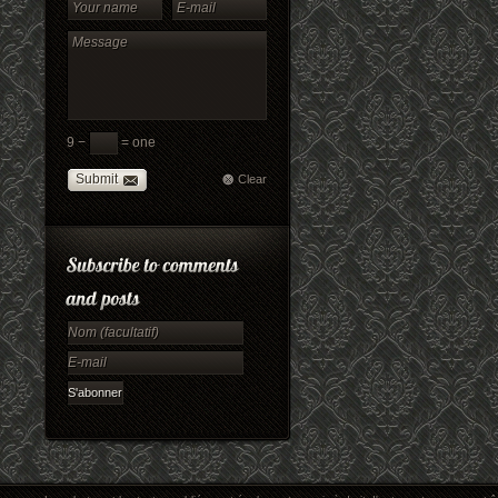
9 −
= one
Submit
Clear