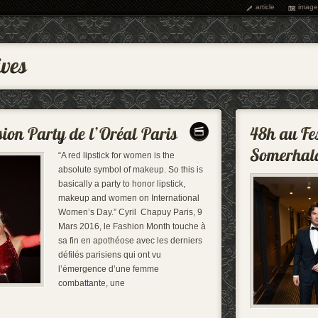
article
image
“A red lipstick for women is the
absolute symbol of makeup. So this is
basically a party to honor lipstick,
makeup and women on International
Women’s Day.” Cyril Chapuy Paris, 9
Mars 2016, le Fashion Month touche à
sa fin en apothéose avec les derniers
défilés parisiens qui ont vu
l’émergence d’une femme
combattante, une