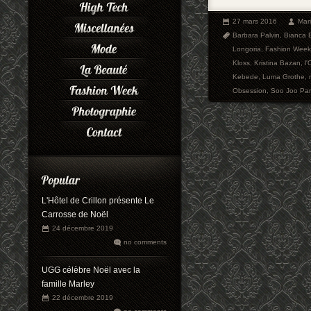
27 mars 2016
Mar
Barbara Palvin
,
Bianca B
Longoria
,
Fashion Week
Kloss
,
Kristina Bazan
,
l'
Kebede
,
Luma Grothe
,
Obsession
,
Soo Joo Par
L'Hôtel de Crillon présente Le
Carrosse de Noël
24 décembre 2019
no comments
UGG célèbre Noël avec la
famille Marley
22 décembre 2019