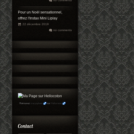
no comments
Pour un Noël sensationnel,
offrez l'Instax Mini Liplay
22 décembre 2019
no comments
Retrouvez
maryophoto
sur
Hellocoton