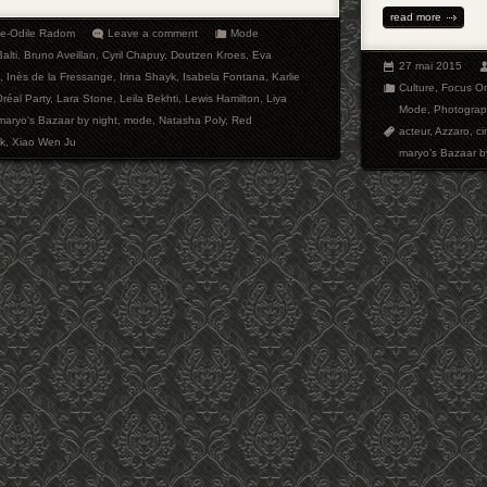
read more
ie-Odile Radom
Leave a comment
Mode
alti
,
Bruno Aveillan
,
Cyril Chapuy
,
Doutzen Kroes
,
Eva
27 mai 2015
,
Inès de la Fressange
,
Irina Shayk
,
Isabela Fontana
,
Karlie
Culture
,
Focus O
Oréal Party
,
Lara Stone
,
Leila Bekhti
,
Lewis Hamilton
,
Liya
Mode
,
Photograp
maryo's Bazaar by night
,
mode
,
Natasha Poly
,
Red
acteur
,
Azzaro
,
c
k
,
Xiao Wen Ju
maryo's Bazaar b