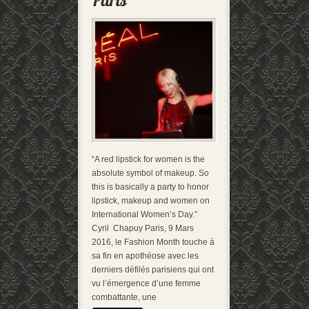
“A red lipstick for women is the
absolute symbol of makeup. So
this is basically a party to honor
lipstick, makeup and women on
International Women’s Day.”
Cyril Chapuy Paris, 9 Mars
2016, le Fashion Month touche à
sa fin en apothéose avec les
derniers défilés parisiens qui ont
vu l’émergence d’une femme
combattante, une