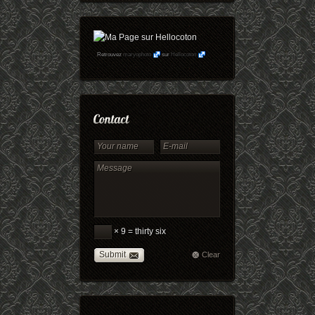
Retrouvez
maryophoto
sur
Hellocoton
× 9 = thirty six
Submit
Clear