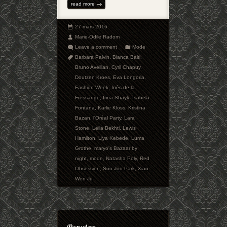
read more
27 mars 2016
Marie-Odile Radom
Leave a comment
Mode
Barbara Palvin
,
Bianca Balti
,
Bruno Aveillan
,
Cyril Chapuy
,
Doutzen Kroes
,
Eva Longoria
,
Fashion Week
,
Inès de la
Fressange
,
Irina Shayk
,
Isabela
Fontana
,
Karlie Kloss
,
Kristina
Bazan
,
l'Oréal Party
,
Lara
Stone
,
Leila Bekhti
,
Lewis
Hamilton
,
Liya Kebede
,
Luma
Grothe
,
maryo's Bazaar by
night
,
mode
,
Natasha Poly
,
Red
Obsession
,
Soo Joo Park
,
Xiao
Wen Ju