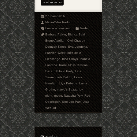
read more
27 mars 2016
Marie-Odile Radom
Leave a comment
Mode
Barbara Palvin
,
Bianca Balti
,
Bruno Aveillan
,
Cyril Chapuy
,
Doutzen Kroes
,
Eva Longoria
,
Fashion Week
,
Inès de la
Fressange
,
Irina Shayk
,
Isabela
Fontana
,
Karlie Kloss
,
Kristina
Bazan
,
l'Oréal Party
,
Lara
Stone
,
Leila Bekhti
,
Lewis
Hamilton
,
Liya Kebede
,
Luma
Grothe
,
maryo's Bazaar by
night
,
mode
,
Natasha Poly
,
Red
Obsession
,
Soo Joo Park
,
Xiao
Wen Ju