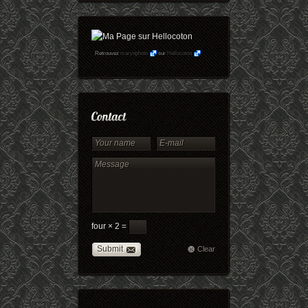
Retrouvez
maryophoto
sur
Hellocoton
four × 2 =
Submit
Clear