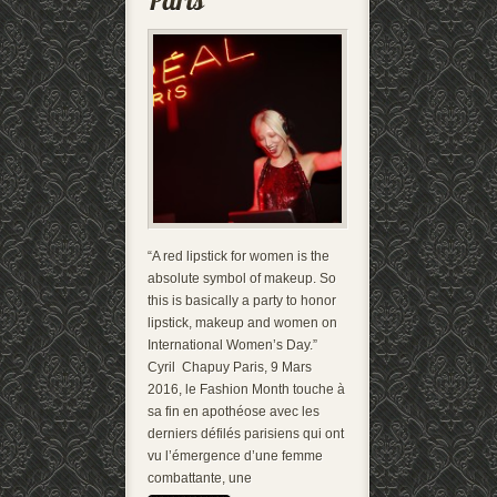
“A red lipstick for women is the
absolute symbol of makeup. So
this is basically a party to honor
lipstick, makeup and women on
International Women’s Day.”
Cyril Chapuy Paris, 9 Mars
2016, le Fashion Month touche à
sa fin en apothéose avec les
derniers défilés parisiens qui ont
vu l’émergence d’une femme
combattante, une