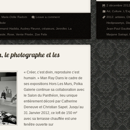
2 décembre 201
Art
,
Culture
,
L'Ex
Marie-Odile Radom
Leave a comment
2012
,
artistes
,
Ch
Mode
Hediprasetyo
,
Dio
rmand Hadida
,
Audrey Fleurot
,
créateurs
,
Jennifer
,
La
Jean-Paul Gaultie
ode
,
Rose
,
Vente Privée
,
Zoe Felix
Marjane Satrapi
,
« Créer, c’est divin, reproduire c’est
humain. » Man Ray Dans le cadre de
ses expositions Hors Les Murs, Polka
Galerie continue sa collaboration avec
le Salon du Panthéon, lieu unique
entièrement décoré par Catherine
Deneuve et Christian Sapet. Jusqu’au
31 Janvier 2012, ce loft de 150 m²
avec sa terrasse chauffée est une
fenêtre ouverte sur