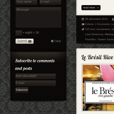
read more
28 décembre 2014
Culture
,
L'Accessoire
,
La
125 ans
,
accessoires
,
bi
× eight = 16
Livia Stoianova
,
Misting
Panafieu
,
Yassen Samo
Submit
Clear