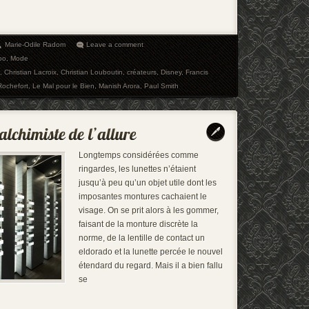
Marie-Odile Radom
Leave a comment
po
,
Mode
,
Christian Lacroix
,
Christian Louboutin
,
créateurs
,
Disney
,
Francis
Rochefort
,
Le Mal pour le Bien
,
Manish Arora
,
Paul Smith
Longtemps considérées comme
ringardes, les lunettes n’étaient
jusqu’à peu qu’un objet utile dont les
imposantes montures cachaient le
visage. On se prit alors à les gommer,
faisant de la monture discrète la
norme, de la lentille de contact un
eldorado et la lunette percée le nouvel
étendard du regard. Mais il a bien fallu
se