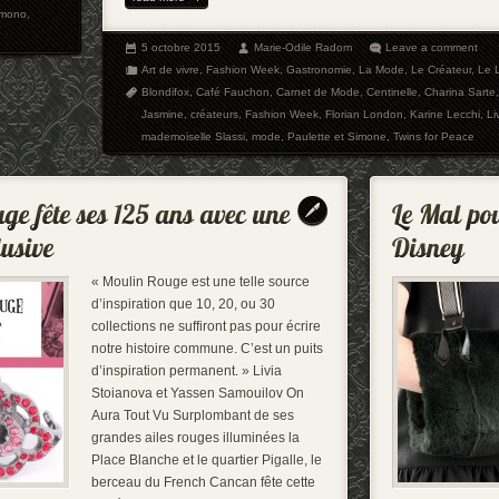
imono
,
5 octobre 2015
Marie-Odile Radom
Leave a comment
Art de vivre
,
Fashion Week
,
Gastronomie
,
La Mode
,
Le Créateur
,
Le 
Blondifox
,
Café Fauchon
,
Carnet de Mode
,
Centinelle
,
Charina Sarte
Jasmine
,
créateurs
,
Fashion Week
,
Florian London
,
Karine Lecchi
,
Li
mademoiselle Slassi
,
mode
,
Paulette et Simone
,
Twins for Peace
« Moulin Rouge est une telle source
d’inspiration que 10, 20, ou 30
collections ne suffiront pas pour écrire
notre histoire commune. C’est un puits
d’inspiration permanent. » Livia
Stoianova et Yassen Samouilov On
Aura Tout Vu Surplombant de ses
grandes ailes rouges illuminées la
Place Blanche et le quartier Pigalle, le
berceau du French Cancan fête cette