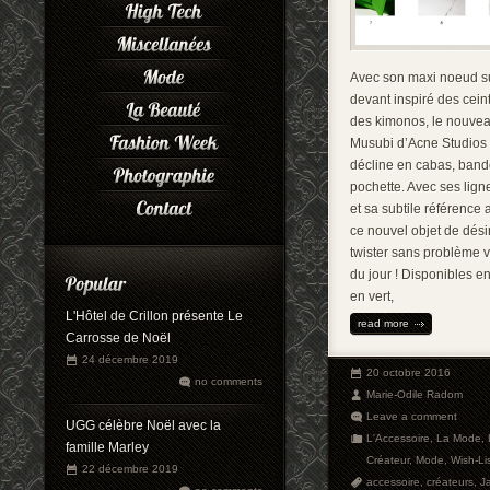
Avec son maxi noeud su
devant inspiré des cein
des kimonos, le nouve
Musubi d’Acne Studios
décline en cabas, bando
pochette. Avec ses lign
et sa subtile référence
ce nouvel objet de dési
twister sans problème v
du jour ! Disponibles en
en vert,
L'Hôtel de Crillon présente Le
read more
Carrosse de Noël
24 décembre 2019
20 octobre 2016
no comments
Marie-Odile Radom
Leave a comment
UGG célèbre Noël avec la
L'Accessoire
,
La Mode
,
famille Marley
Créateur
,
Mode
,
Wish-Li
22 décembre 2019
accessoire
,
créateurs
,
J