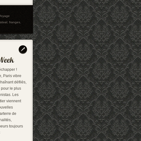
Voyage
stival
,
franges
,
échapper !
, Paris vibre
haînant défilés,
 pour le plus
onistas. Les
ier viennent
ouvelles
arterre de
nalités,
ueurs toujours
c