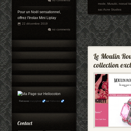
no comments
mode
,
Musubi
,
noeud k
sac Acne Studios
Pour un Noël sensationnel,
offrez l'Instax Mini Liplay
22 décembre 2019
no comments
Retrouvez
maryophoto
sur
Hellocoton