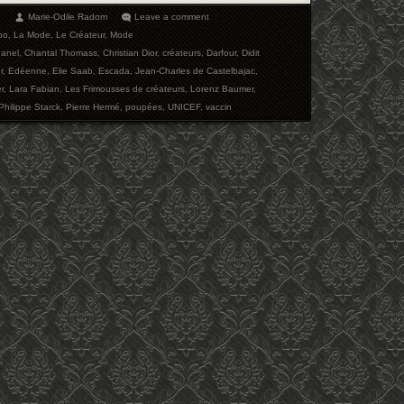
2
Marie-Odile Radom
Leave a comment
po
,
La Mode
,
Le Créateur
,
Mode
anel
,
Chantal Thomass
,
Christian Dior
,
créateurs
,
Darfour
,
Didit
r
,
Edéenne
,
Elie Saab
,
Escada
,
Jean-Charles de Castelbajac
,
r
,
Lara Fabian
,
Les Frimousses de créateurs
,
Lorenz Baumer
,
Philippe Starck
,
Pierre Hermé
,
poupées
,
UNICEF
,
vaccin