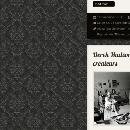
read more
18 novembre 2012
La Mode
,
Le Créateur
,
Alexandra Golovanoff
,
A
Braderie de l'Eclaireur
,
m