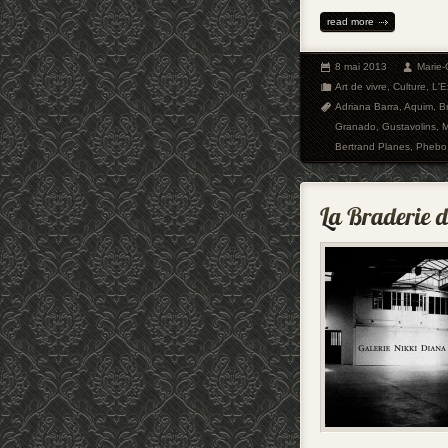
read more
8 mai 2013
Marie
Art de vivre
,
Culture
,
L'E
Adriana Barra
,
Aquim
,
Br
Granado
,
Gustavolins
,
M
Bertrand Planes
,
Phebo