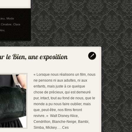
Lieu
,
Mode
,
Cinabre
,
Clara
vlov
,
« Lorsque nous réalisons un film, nous
ne pensons ni aux adultes, ni aux
enfants, mais juste à ce quelque
chose de précieux, qui est demeuré
pur, intact, tout au fond de nous, que le
monde a pu nous faire oublier, mais
que, peut-être, nos films feront
revivre. » Walt Disney Alice,
Cendrillon, Blanche-Neige, Bambi,
Simba, Mickey…. Ces