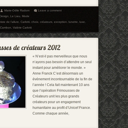
Marie-Odile Radom
Leave a comment
Design
,
Le Lieu
,
Mode
iste de l'allure
,
Carlotti
,
choix
,
créateurs
,
exception
,
lunette
,
luxe
,
 Cambon
,
Valérie Carlotti
« N’est-il pas merveilleux que nous
n‘ayons pas besoin d’attendre un seul
instant pour améliorer le monde. »
Anne Franck C’est désormais un
événement incontournable de la fin de
l’année ! Cela fait maintenant 10 ans
que l’opération Frimousses de
Créateurs unit les plus grands
créateurs pour un engagement
humanitaire au profit d’Unicef France.
Comme chaque année,