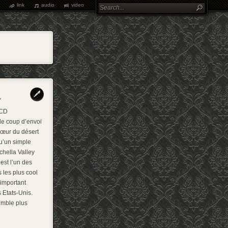
link
audio
video
LCD
e coup d’envoi
 cœur du désert
qu’un simple
chella Valley
est l’un des
 les plus cool
 important
 Etats-Unis.
emble plus