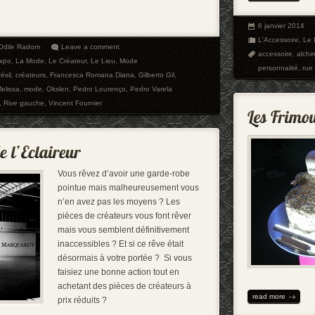
6 janvier 2014
L'Accessoire
,
Le 
-Odile Radom
Leave a comment
accessoire
,
alchim
xpo
,
La Mode
,
Le Créateur
,
Le Lieu
,
Mode
personnalité
,
rue
ésil
,
créateurs
,
Francesca Romana Diana
,
Gilberto Gil
,
elissa
,
mode
,
Okslen
,
Pedro Lourenço
,
Pedro Varela
,
Rive gauche
,
Vincent Fournier
Vous rêvez d’avoir une garde-robe
pointue mais malheureusement vous
n’en avez pas les moyens ? Les
pièces de créateurs vous font rêver
mais vous semblent définitivement
inaccessibles ? Et si ce rêve était
désormais à votre portée ? Si vous
faisiez une bonne action tout en
achetant des pièces de créateurs à
read more
prix réduits ?