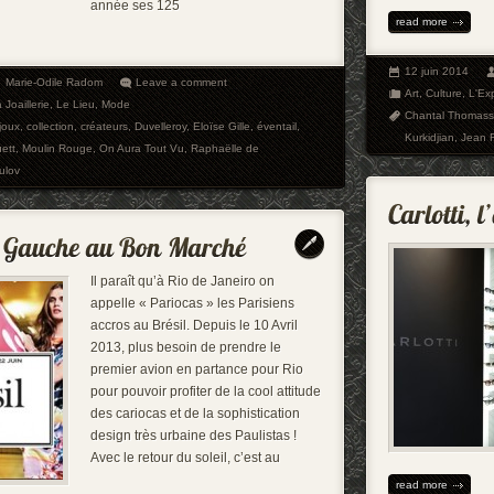
année ses 125
read more
12 juin 2014
Marie-Odile Radom
Leave a comment
Art
,
Culture
,
L'Ex
 Joaillerie
,
Le Lieu
,
Mode
Chantal Thomass
joux
,
collection
,
créateurs
,
Duvelleroy
,
Eloïse Gille
,
éventail
,
Kurkidjian
,
Jean 
uett
,
Moulin Rouge
,
On Aura Tout Vu
,
Raphaëlle de
ulov
Il paraît qu’à Rio de Janeiro on
appelle « Pariocas » les Parisiens
accros au Brésil. Depuis le 10 Avril
2013, plus besoin de prendre le
premier avion en partance pour Rio
pour pouvoir profiter de la cool attitude
des cariocas et de la sophistication
design très urbaine des Paulistas !
Avec le retour du soleil, c’est au
read more