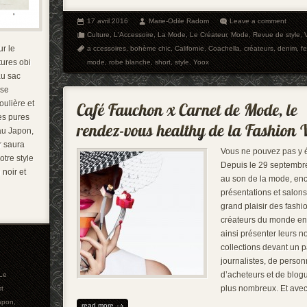
17 avril 2016
Marie-Odile Radom
Leave a comment
Culture
,
L'Accessoire
,
La Mode
,
Le Créateur
,
Mode
,
Revue de style
,
r le
a ccessoires
,
bohème chic
,
Californie
,
Coachella
,
créateurs
,
denim
,
fe
tures obi
mode
,
robe blanche
,
short
,
style
,
Yoox
au sac
 se
ulière et
es pures
 au Japon,
r saura
Vous ne pouvez pas y 
otre style
Depuis le 29 septembre
 noir et
au son de la mode, enc
présentations et salons
grand plaisir des fashi
créateurs du monde ent
ainsi présenter leurs n
collections devant un p
journalistes, de person
d’acheteurs et de blog
Le
plus nombreux. Et ave
st
apon
,
read more