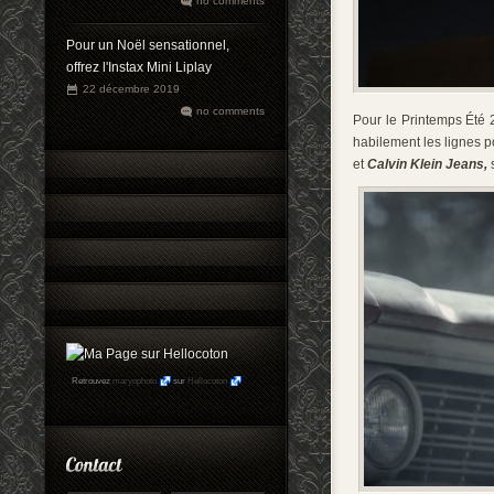
no comments
Pour un Noël sensationnel,
offrez l'Instax Mini Liplay
22 décembre 2019
no comments
Pour le Printemps Été 
habilement
les lignes 
et
Calvin Klein
Jeans,
s
Retrouvez
maryophoto
sur
Hellocoton