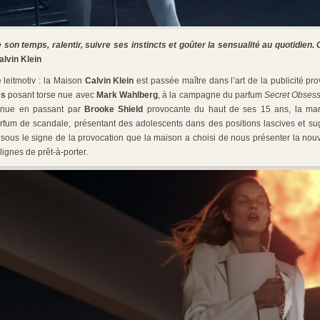
e son temps, ralentir, suivre ses instincts et goûter la sensualité au quotidien.
alvin Klein
eitmotiv : la Maison
Calvin Klein
est passée maître dans l’art de la publicité pro
ss
posant torse nue avec
Mark Wahlberg
, à la campagne du parfum
Secret Obses
nue en passant par
Brooke Shield
provocante du haut de ses 15 ans, la mar
parfum de scandale, présentant des adolescents dans des positions lascives et su
 sous le signe de la provocation que la maison a choisi de nous présenter la no
 lignes de prêt-à-porter.