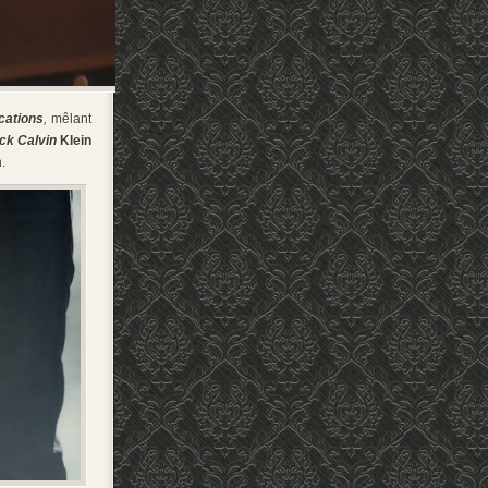
cations
,
mêlant
ck Calvin
Klein
.