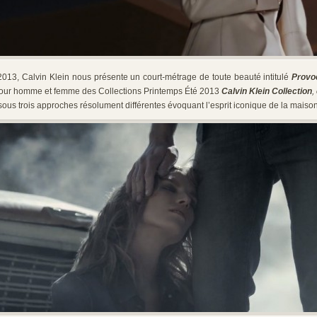
2013, Calvin Klein nous présente un court-métrage de toute beauté intitulé
Provo
pour homme et femme des Collections Printemps Été 2013
Calvin Klein Collection
,
ous trois approches résolument différentes évoquant l’esprit iconique de la maison