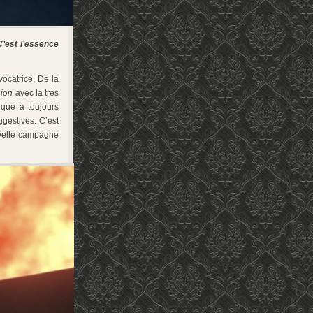
 C’est l’essence
vocatrice. De la
sion
avec la très
que a toujours
ggestives. C’est
uvelle campagne