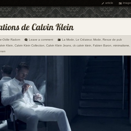
article
image
ie-Odile Radom
Leave a comment
La Mode
,
Le Créateur
,
Mode
,
Revue de pub
lvin Klein
,
Calvin Klein Collection
,
Calvin Klein Jeans
,
ck calvin klein
,
Fabien Baron
,
minimalisme
,
onen