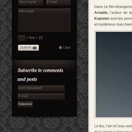
Dans ce film étrangeme
Arnalds
, l’acteur de l
Koponen
sont les pers
et mystérieux mais bie
× five = 15
Submit
Clear
Le feu, l’air et l’eau s