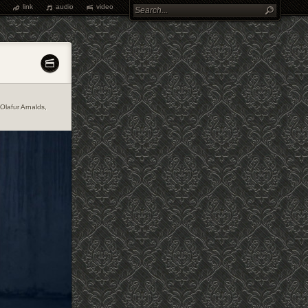
link
audio
video
Olafur Arnalds
,