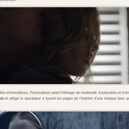
 ensemble.
les et évocatrices,
Provocations
saisit l’héritage de modernité, d’aspiration et d’or
ein
et oblige le spectateur a tourné les pages de l’histoire d’une marque bien 