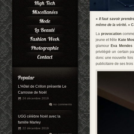
«
Il faut savoir prendr
même de la vérité.
» C
La
provocation
comme l
jeune et frêle
Kate Mo
glamour
Eva Mendes
privilégié un certain 
donc une nouvelle fois
publicitaire de ses trois
L'Hôtel de Crillon présente Le
Carrosse de Noël
24 décembre 2019
no comments
UGG célèbre Noël avec la
famille Marley
22 décembre 2019