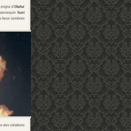
Lengra
d’
Olafur
mannequin
Suvi
s lieux sombres
que des créations