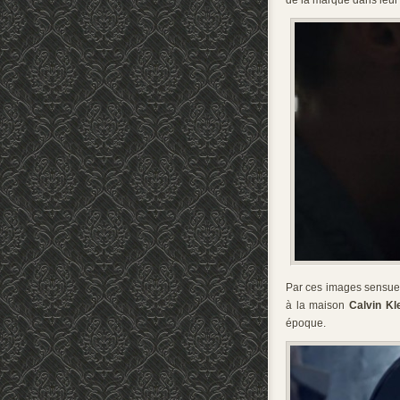
de la marque dans leur
Par ces images sensuel
à la maison
Calvin Kl
époque.