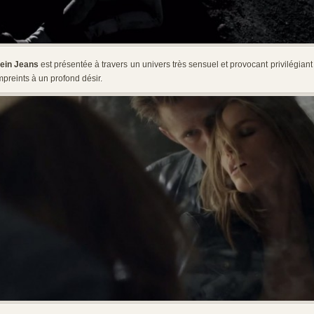
lein Jeans
est présentée à travers un univers très sensuel et provocant privilégiant 
preints à un profond désir.