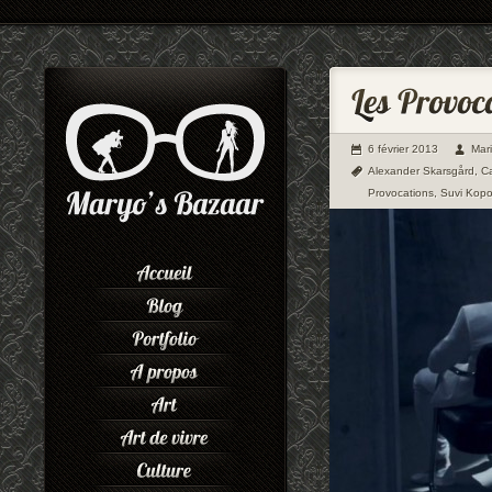
6 février 2013
Mar
Alexander Skarsgård
,
Ca
Provocations
,
Suvi Kop