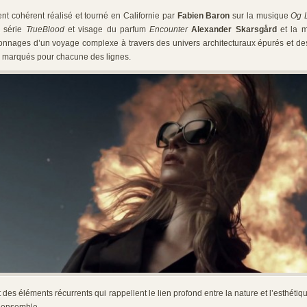
nt cohérent réalisé et tourné en Californie par
Fabien Baron
sur la musique
Og 
a série
TrueBlood
et visage du parfum
Encounter
Alexander Skarsgård
et la 
onnages d’un voyage complexe à travers des univers architecturaux épurés et de
n marqués pour chacune des lignes.
ont des éléments récurrents qui rappellent le lien profond entre la nature et l’esthéti