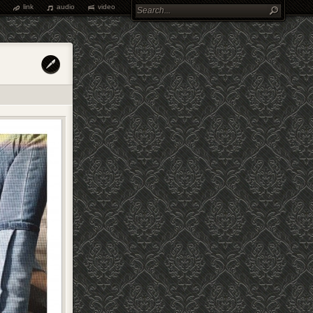
link
audio
video