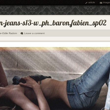
article
image
ie-Odile Radom
Leave a comment