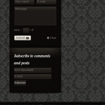
nine −
= 0
Submit
Clear