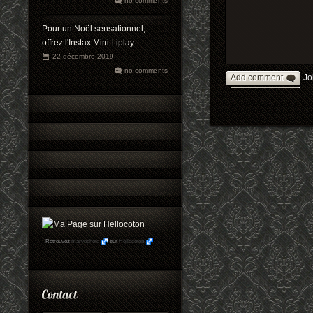
no comments
Pour un Noël sensationnel,
offrez l'Instax Mini Liplay
22 décembre 2019
no comments
Add comment
Jo
Retrouvez
maryophoto
sur
Hellocoton