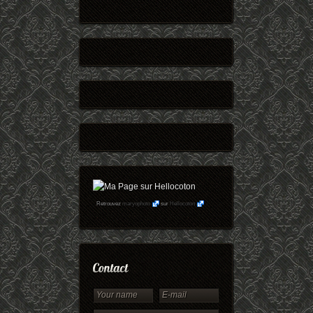
Retrouvez
maryophoto
sur
Hellocoton