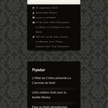
20 septembre 2015
Marie-Odile Radom
Leave a comment
Art de vivre
,
Hôtel d'Exception
,
La Mode
,
Le Créateur
,
Le Lieu
,
Mode
180 ans
,
art de vivre
,
foulard
,
Le Meurice
,
luxe
,
Palace
,
Salvator Dali
,
Yohji Yamamoto
L'Hôtel de Crillon présente Le
Carrosse de Noël
UGG célèbre Noël avec la
famille Marley
Pour un Noël sensationnel,