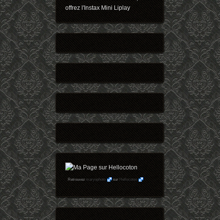
offrez l'Instax Mini Liplay
Retrouvez
maryophoto
sur
Hellocoton