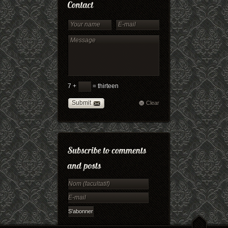
7 +
= thirteen
Submit
Clear