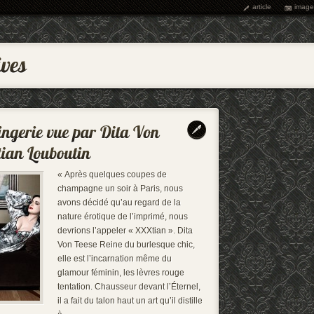
article
image
« Après quelques coupes de
champagne un soir à Paris, nous
avons décidé qu’au regard de la
nature érotique de l’imprimé, nous
devrions l’appeler « XXXtian ». Dita
Von Teese Reine du burlesque chic,
elle est l’incarnation même du
glamour féminin, les lèvres rouge
tentation. Chausseur devant l’Éternel,
il a fait du talon haut un art qu’il distille