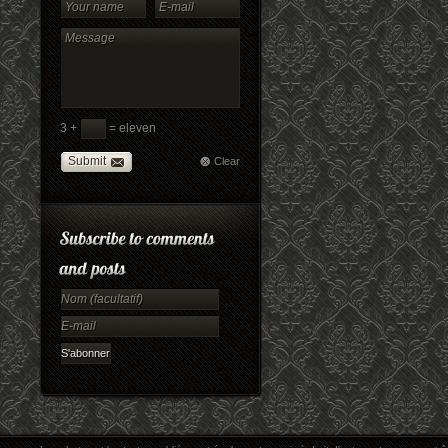
3 +
= eleven
Submit
Clear