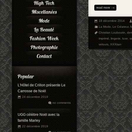
read more
18 décembre 2014
La Mode
,
Le Créateur
,
Christian Louboutin
,
den
imprimé
,
lingerie
,
luxe
,
s
velours
,
XXXtian
L'Hôtel de Crillon présente Le
Carrosse de Noël
24 décembre 2019
no comments
UGG célèbre Noël avec la
famille Marley
22 décembre 2019