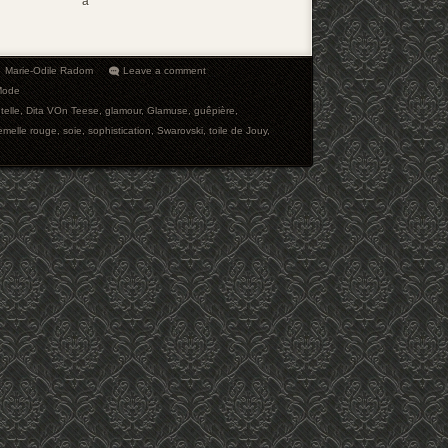
à
Marie-Odile Radom
Leave a comment
Mode
telle
,
Dita VOn Teese
,
glamour
,
Glamuse
,
guêpière
,
emelle rouge
,
soie
,
sophistication
,
Swarovski
,
toile de Jouy
,