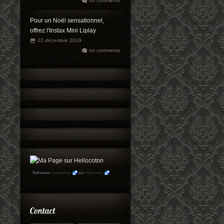
no comments
Pour un Noël sensationnel,
offrez l'Instax Mini Liplay
22 décembre 2019
no comments
Retrouvez
maryophoto
sur
Hellocoton