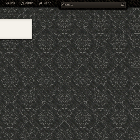
link
audio
video