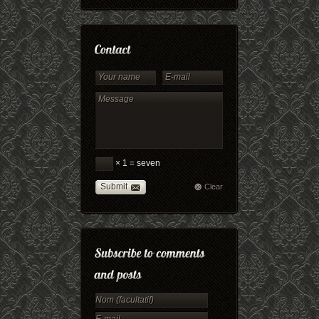
× 1 = seven
Submit
Clear