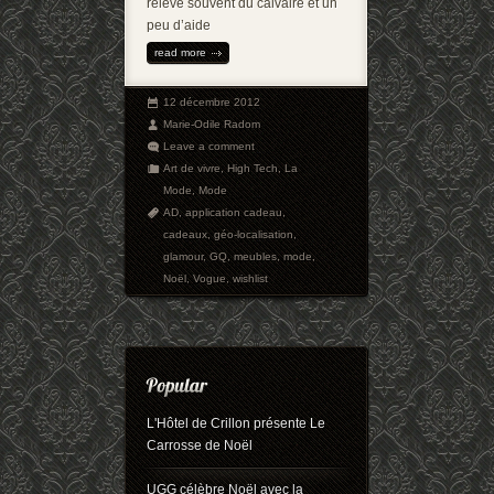
relève souvent du calvaire et un
peu d’aide
read more
12 décembre 2012
Marie-Odile Radom
Leave a comment
Art de vivre
,
High Tech
,
La
Mode
,
Mode
AD
,
application cadeau
,
cadeaux
,
géo-localisation
,
glamour
,
GQ
,
meubles
,
mode
,
Noël
,
Vogue
,
wishlist
L'Hôtel de Crillon présente Le
Carrosse de Noël
UGG célèbre Noël avec la