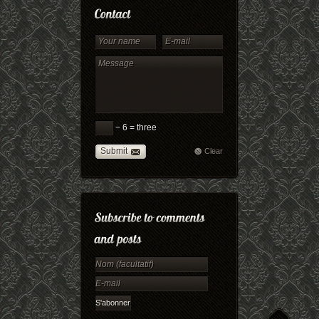
− 6 = three
Submit
Clear