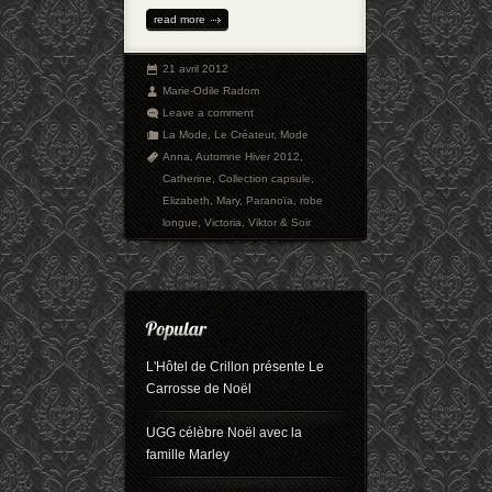
read more
21 avril 2012
Marie-Odile Radom
Leave a comment
La Mode
,
Le Créateur
,
Mode
Anna
,
Automne Hiver 2012
,
Catherine
,
Collection capsule
,
Elizabeth
,
Mary
,
Paranoïa
,
robe
longue
,
Victoria
,
Viktor & Soir
L'Hôtel de Crillon présente Le
Carrosse de Noël
UGG célèbre Noël avec la
famille Marley