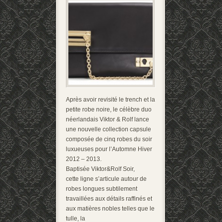
Après avoir revisité le trench et la
petite robe noire, le célèbre duo
néerlandais Viktor & Rolf lance
une nouvelle collection capsule
composée de cinq robes du soir
luxueuses pour l’Automne Hiver
2012 – 2013.
Baptisée Viktor&Rolf Soir,
cette ligne s’articule autour de
robes longues subtilement
travaillées aux détails raffinés et
aux matières nobles telles que le
tulle, la