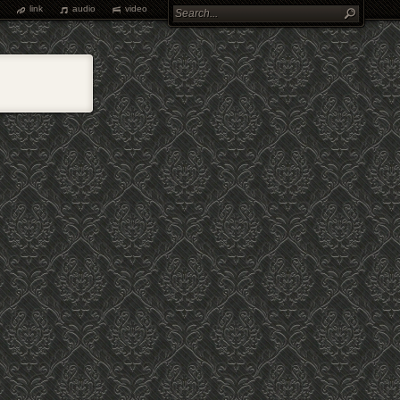
link
audio
video