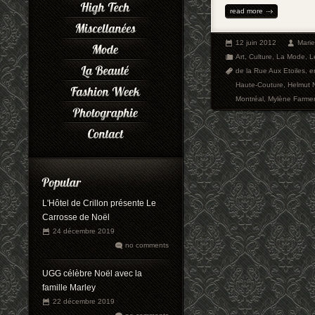
read more
12 juin 2012
Mari
Art
,
Culture
,
La Mode
,
L
de la Rue Aux Etoiles
,
e
Haute-Couture
,
Helmut 
Montréal
,
Mylène Farmer
L'Hôtel de Crillon présente Le
Carrosse de Noël
24 décembre 2019
no comments
UGG célèbre Noël avec la
famille Marley
22 décembre 2019