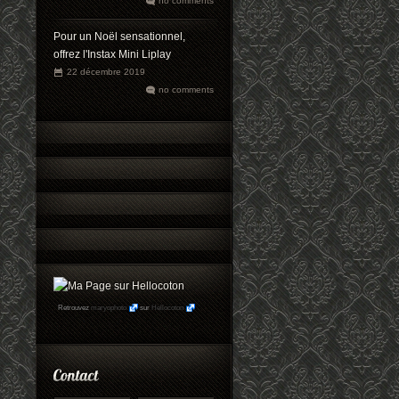
no comments
Pour un Noël sensationnel,
offrez l'Instax Mini Liplay
22 décembre 2019
no comments
Retrouvez
maryophoto
sur
Hellocoton