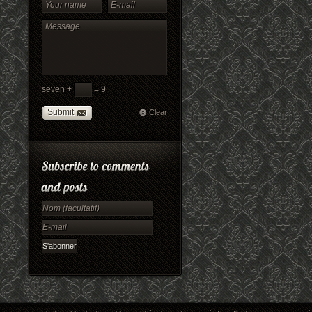
seven +
= 9
Submit
Clear