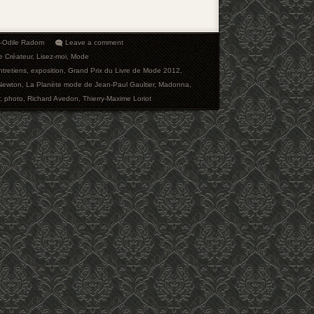
e-Odile Radom
Leave a comment
e Créateur
,
Lisez-moi
,
Mode
ntretiens
,
exposition
,
Grand Prix du Livre de Mode 2012
,
Newton
,
La Planète mode de Jean-Paul Gaultier
,
Madonna
,
,
photo
,
Richard Avedon
,
Thierry-Maxime Loriot