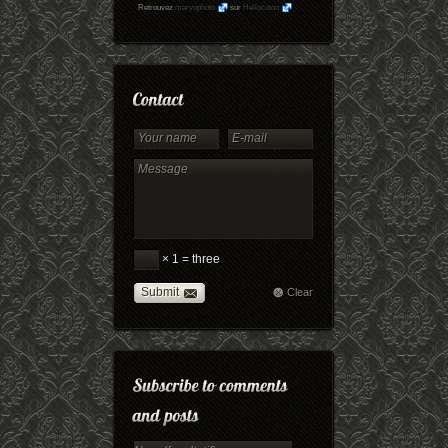
Retrouvez
maryophoto
sur
Hellocoton
× 1 = three
Submit
Clear