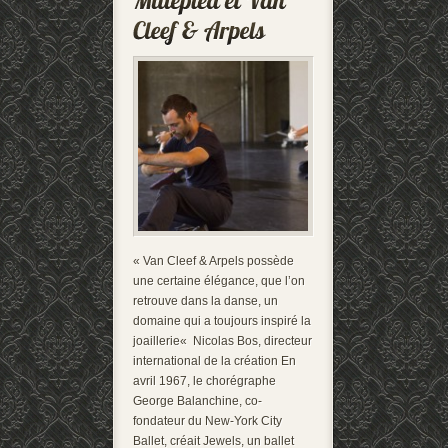
« Van Cleef & Arpels possède
une certaine élégance, que l’on
retrouve dans la danse, un
domaine qui a toujours inspiré la
joaillerie« Nicolas Bos, directeur
international de la création En
avril 1967, le chorégraphe
George Balanchine, co-
fondateur du New-York City
Ballet, créait Jewels, un ballet