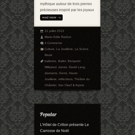
mythique autour de trois pierres
précieuses inspiré par les joyaux
read more
31 juillet 2013
Marie-Odile Radom
4 Comments
Culture
,
La Joaillerie
,
La Scène
,
Mode
ballerine
,
Ballet
,
Benjamin
Millepied
,
danse
,
David Lang
,
diamants
,
Gems
,
Haute-
Joaillerie
,
reflections
,
Théâtre du
Châtelet
,
Van Cleef & Arpels
L'Hôtel de Crillon présente Le
Carrosse de Noël