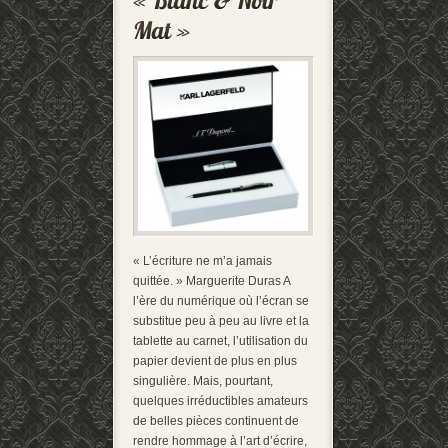
« L’écriture ne m’a jamais
quittée. » Marguerite Duras A
l’ère du numérique où l’écran se
substitue peu à peu au livre et la
tablette au carnet, l’utilisation du
papier devient de plus en plus
singulière. Mais, pourtant,
quelques irréductibles amateurs
de belles pièces continuent de
rendre hommage à l’art d’écrire,