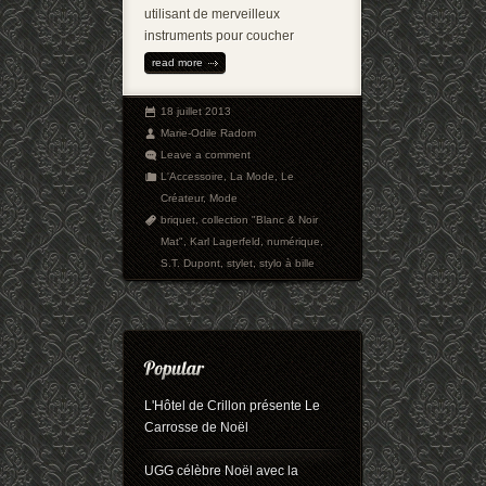
utilisant de merveilleux
instruments pour coucher
read more
18 juillet 2013
Marie-Odile Radom
Leave a comment
L'Accessoire
,
La Mode
,
Le
Créateur
,
Mode
briquet
,
collection "Blanc & Noir
Mat"
,
Karl Lagerfeld
,
numérique
,
S.T. Dupont
,
stylet
,
stylo à bille
L'Hôtel de Crillon présente Le
Carrosse de Noël
UGG célèbre Noël avec la