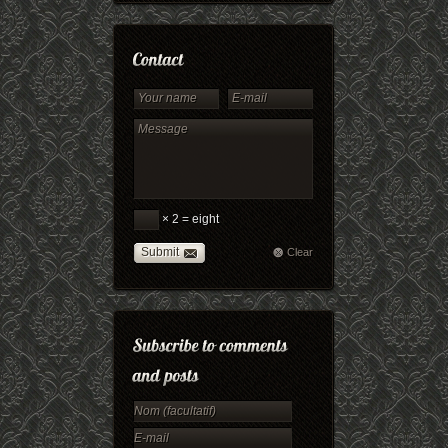
× 2 = eight
Submit
Clear