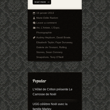
read more
19 janvier 2013
Marie-Odile Radom
Leave a comment
Art
,
L'Artiste
,
L'Expo
,
Photographie
Audrey Hepburn
,
David Bowie
,
Elisabeth Taylor
,
Faye Dunaway
,
Galerie de l'Instant
,
Rolling
Stones
,
Sean Connery
,
Snapshots
,
Terry O'Neill
L'Hôtel de Crillon présente Le
Carrosse de Noël
UGG célèbre Noël avec la
famille Marley