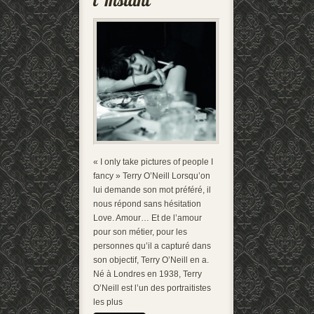
« I only take pictures of people I
fancy » Terry O’Neill Lorsqu’on
lui demande son mot préféré, il
nous répond sans hésitation
Love. Amour… Et de l’amour
pour son métier, pour les
personnes qu’il a capturé dans
son objectif, Terry O’Neill en a.
Né à Londres en 1938, Terry
O’Neill est l’un des portraitistes
les plus