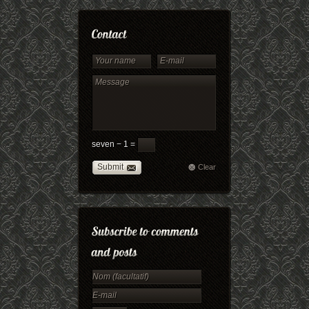
seven − 1 =
Submit
Clear