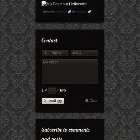
Retrouvez
maryophoto
sur
Hellocoton
1 ×
= two
Submit
Clear