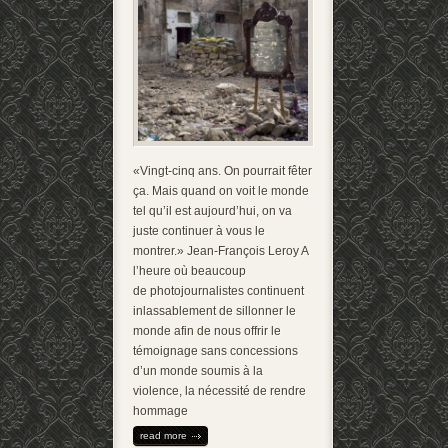
«Vingt-cinq ans. On pourrait fêter
ça. Mais quand on voit le monde
tel qu’il est aujourd’hui, on va
juste continuer à vous le
montrer.» Jean-François Leroy A
l’heure où beaucoup
de photojournalistes continuent
inlassablement de sillonner le
monde afin de nous offrir le
témoignage sans concessions
d’un monde soumis à la
violence, la nécessité de rendre
hommage
read more