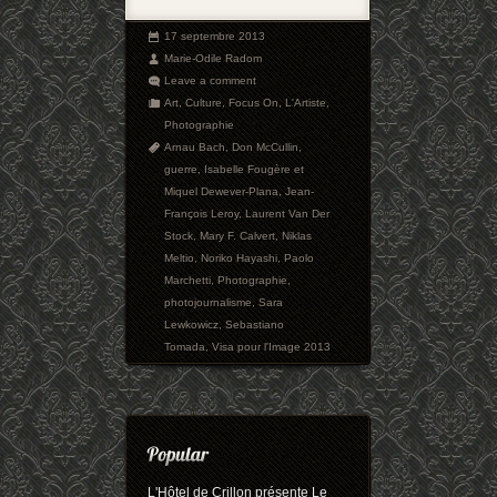
17 septembre 2013
Marie-Odile Radom
Leave a comment
Art
,
Culture
,
Focus On
,
L'Artiste
,
Photographie
Arnau Bach
,
Don McCullin
,
guerre
,
Isabelle Fougère et
Miquel Dewever-Plana
,
Jean-
François Leroy
,
Laurent Van Der
Stock
,
Mary F. Calvert
,
Niklas
Meltio
,
Noriko Hayashi
,
Paolo
Marchetti
,
Photographie
,
photojournalisme
,
Sara
Lewkowicz
,
Sebastiano
Tomada
,
Visa pour l'Image 2013
L'Hôtel de Crillon présente Le