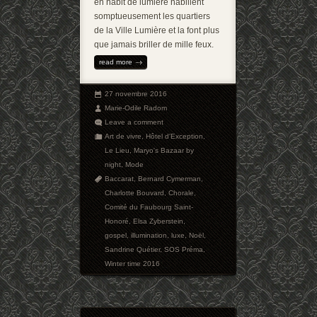
en habit de lumière habillent
somptueusement les quartiers
de la Ville Lumière et la font plus
que jamais briller de mille feux.
read more
27 novembre 2016
Marie-Odile Radom
Leave a comment
Art de vivre
,
Hôtel d'Exception
,
Le Lieu
,
Maryo's Bazaar by
night
,
Mode
Baccarat
,
Bernard Cymerman
,
Charlotte Bouvard
,
Chorale
,
Comité du Faubourg Saint-
Honoré
,
Elsa Zyberstein
,
gospel
,
illumination
,
luxe
,
Noël
,
Sandrine Quétier
,
SOS Préma
,
Winter time 2016