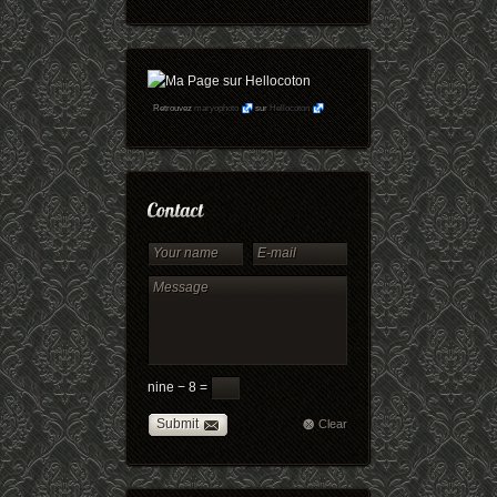
Retrouvez
maryophoto
sur
Hellocoton
nine − 8 =
Submit
Clear