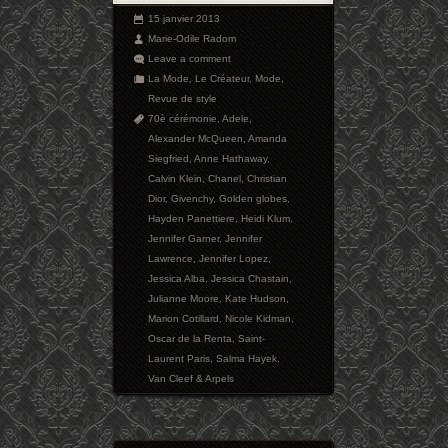
15 janvier 2013
Marie-Odile Radom
Leave a comment
La Mode
,
Le Créateur
,
Mode
,
Revue de style
70è cérémonie
,
Adele
,
Alexander McQueen
,
Amanda
Siegfried
,
Anne Hathaway
,
Calvin Klein
,
Chanel
,
Christian
Dior
,
Givenchy
,
Golden globes
,
Hayden Panettiere
,
Heidi Klum
,
Jennifer Garner
,
Jennifer
Lawrence
,
Jennifer Lopez
,
Jessica Alba
,
Jessica Chastain
,
Julianne Moore
,
Kate Hudson
,
Marion Cotillard
,
Nicole Kidman
,
Oscar de la Renta
,
Saint-
Laurent Paris
,
Salma Hayek
,
Van Cleef & Arpels