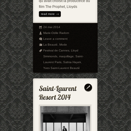
qu’avait choisit la productrice du
film The Prophet, Lloyds
read more
24 mai 2014
Marie-Odile Radom
Leave a comment
La Beauté
,
Mode
Festival de Cannes
,
Lloyd
Simmonds
,
maquillage
,
Saint-
Laurent Paris
,
Salma Hayek
,
Yves Saint-Laurent Beauté