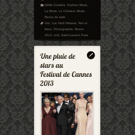
Défilé Croisière
,
Fashion Week
,
La Mode
,
Le Créateur
,
Mode
,
Revue de style
chic
,
cuir
,
Hedi Slimane
,
Noir et
blanc
,
Photographie
,
Resort
2014
,
rock
,
Saint-Laurent Paris