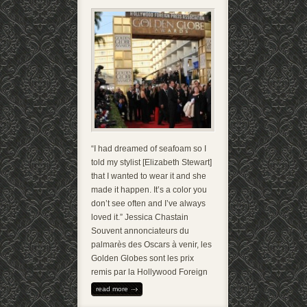
“I had dreamed of seafoam so I
told my stylist [Elizabeth Stewart]
that I wanted to wear it and she
made it happen. It’s a color you
don’t see often and I’ve always
loved it.” Jessica Chastain
Souvent annonciateurs du
palmarès des Oscars à venir, les
Golden Globes sont les prix
remis par la Hollywood Foreign
read more