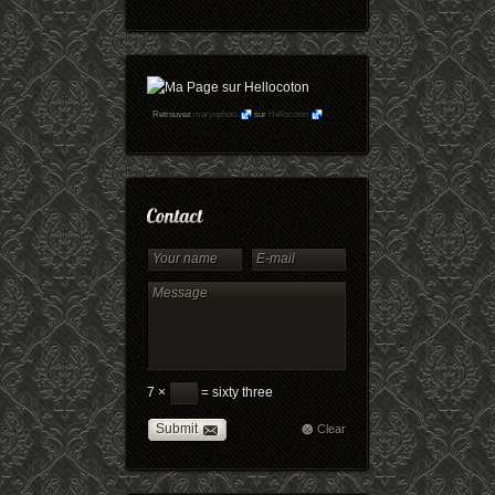
Retrouvez
maryophoto
sur
Hellocoton
7 ×
= sixty three
Submit
Clear