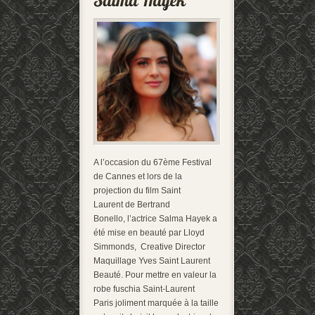
A l’occasion du 67ème Festival
de Cannes et lors de la
projection du film Saint
Laurent de Bertrand
Bonello, l’actrice Salma Hayek a
été mise en beauté par Lloyd
Simmonds, Creative Director
Maquillage Yves Saint Laurent
Beauté. Pour mettre en valeur la
robe fuschia Saint-Laurent
Paris joliment marquée à la taille