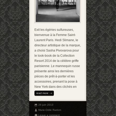
Exit les égéries sulfureuses,
bienvenue à la Femme Saint-
Laurent Paris. Hedi Slimane, le
directeur artistique de la marque,
a choisi Sasha Pivovarova pour
le look-book de la Collection
Resort 2014 de la célèbre griffe
parisienne. Le mannequin russe
présente ainsi les dernières
pièces de prêt-à-porter et les
accessoires, prenant la pose à
New York dans des clichés en
read more
26 juin 2013
Marie-Odile Radom
Leave a comment