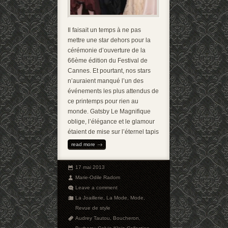
Il faisait un temps à ne pas
mettre une star dehors pour la
cérémonie d’ouverture de la
66ème édition du Festival de
Cannes. Et pourtant, nos stars
n’auraient manqué l’un des
événements les plus attendus de
ce printemps pour rien au
monde. Gatsby Le Magnifique
oblige, l’élégance et le glamour
étaient de mise sur l’éternel tapis
read more
17 mai 2013
Marie-Odile Radom
Leave a comment
La Joaillerie
,
La Mode
,
Mode
,
Revue de style
Audrey Tautou
,
Boucheron
,