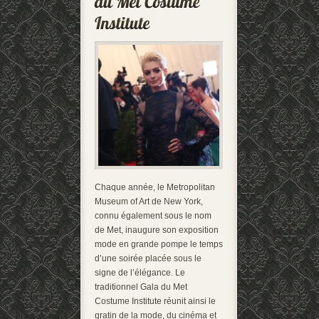
Chaque année, le Metropolitan
Museum of Art de New York,
connu également sous le nom
de Met, inaugure son exposition
mode en grande pompe le temps
d’une soirée placée sous le
signe de l’élégance. Le
traditionnel Gala du Met
Costume Institute réunit ainsi le
gratin de la mode, du cinéma et