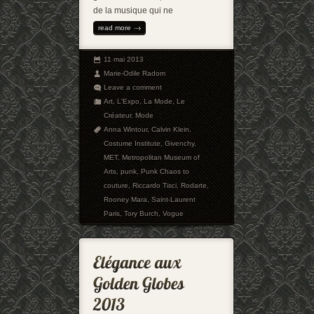
de la musique qui ne
read more
11 mai 2013
Marie-Odile Radom
Leave a comment
Art
,
L'Expo
,
La Mode
,
Le
Créateur
,
Mode
Anna Wintour
,
Calvin Klein
,
Costume Institute
,
Givenchy
,
MET
,
Metropolitan Museum of
Arts
,
punk
,
Punk Chaos to
couture
,
Riccardo Tisci
,
Rodarte
,
Rooney Mara
,
Saint-Laurent
Paris
,
Tory Burch
,
Vogue