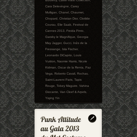
Burberry
,
Calvin Klein Collection
,
Cara Delevingne
,
Carey
Mulligan
,
Chanel
,
Chaumet
,
Chopard
,
Christian Dior
,
Clotilde
Courau
,
Elie Saab
,
Festival de
Cannes 2013
,
Freida Pinto
,
Gatsby le Magnifique
,
Georgia
May Jagger
,
Gucci
,
Inès de la
Fressange
,
Isla Fischer
,
Leonardo DiCaprio
,
Louis
Vuitton
,
Naomie Harris
,
Nicole
Kidman
,
Oscar de la Renta
,
Paz
Vega
,
Roberto Cavali
,
Rochas
,
Saint-Laurent Paris
,
Tapis
Rouge
,
Tobey Maguire
,
Vahina
Giocante
,
Van Cleef & Arpels
,
Yiqing Yin