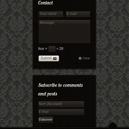
four ×
= 28
Submit
Clear