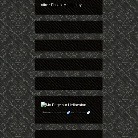
offrez l'Instax Mini Liplay
Retrouvez
maryophoto
sur
Hellocoton