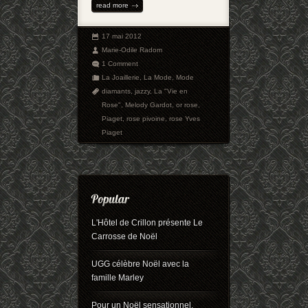
read more
17 mai 2012
Marie-Odile Radom
1 Comment
La Joaillerie
,
La Mode
,
Mode
diamants
,
jazzy
,
La "Vie en
Rose"
,
Melody Gardot
,
or rose
,
Piaget
,
rose pivoine
,
rose Yves
Piaget
L'Hôtel de Crillon présente Le
Carrosse de Noël
UGG célèbre Noël avec la
famille Marley
Pour un Noël sensationnel,