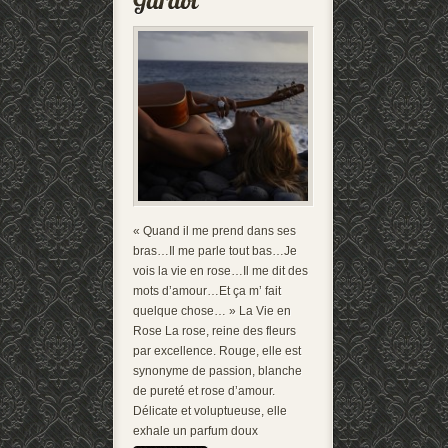
« Quand il me prend dans ses
bras…Il me parle tout bas…Je
vois la vie en rose…Il me dit des
mots d’amour…Et ça m’ fait
quelque chose… » La Vie en
Rose La rose, reine des fleurs
par excellence. Rouge, elle est
synonyme de passion, blanche
de pureté et rose d’amour.
Délicate et voluptueuse, elle
exhale un parfum doux