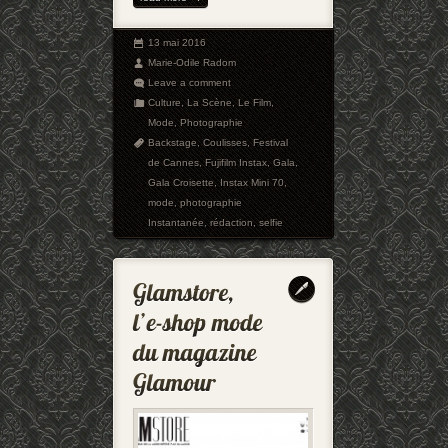
13 mai 2016
Marie-Odile Radom
Leave a comment
Culture
,
La Scène
,
Le Film
,
Mode
,
Photographie
Backstage
,
Coulisses
,
Festival
de Cannes
,
Fujifilm Instax
,
Gala
,
Gala Croisette
,
Instax Mini 70
,
mode
,
photographie
Instantanée
,
rédaction
,
selfie