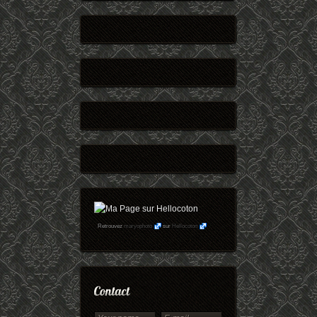
Retrouvez
maryophoto
sur
Hellocoton