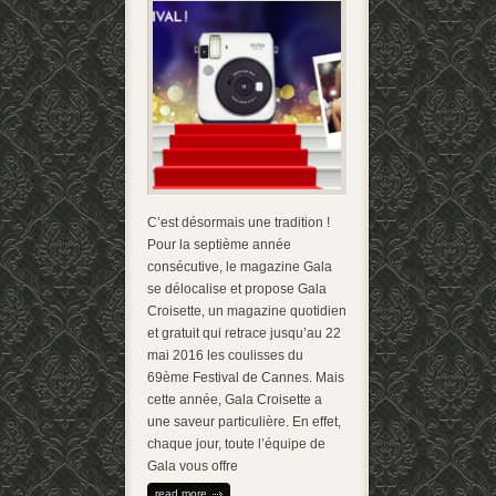
C’est désormais une tradition !
Pour la septième année
consécutive, le magazine Gala
se délocalise et propose Gala
Croisette, un magazine quotidien
et gratuit qui retrace jusqu’au 22
mai 2016 les coulisses du
69ème Festival de Cannes. Mais
cette année, Gala Croisette a
une saveur particulière. En effet,
chaque jour, toute l’équipe de
Gala vous offre
read more