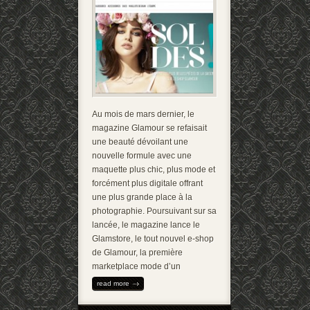
Au mois de mars dernier, le
magazine Glamour se refaisait
une beauté dévoilant une
nouvelle formule avec une
maquette plus chic, plus mode et
forcément plus digitale offrant
une plus grande place à la
photographie. Poursuivant sur sa
lancée, le magazine lance le
Glamstore, le tout nouvel e-shop
de Glamour, la première
marketplace mode d’un
read more