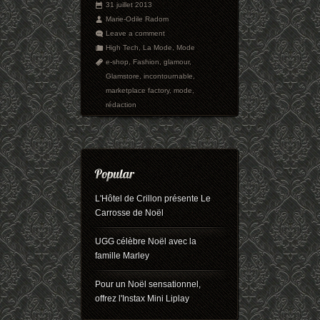
31 juillet 2013
Marie-Odile Radom
Leave a comment
High Tech
,
La Mode
,
Mode
e-shop
,
Fashion
,
glamour
,
Glamstore
,
incontournable
,
marketplace factory
,
mode
,
rédaction
L'Hôtel de Crillon présente Le
Carrosse de Noël
UGG célèbre Noël avec la
famille Marley
Pour un Noël sensationnel,
offrez l'Instax Mini Liplay