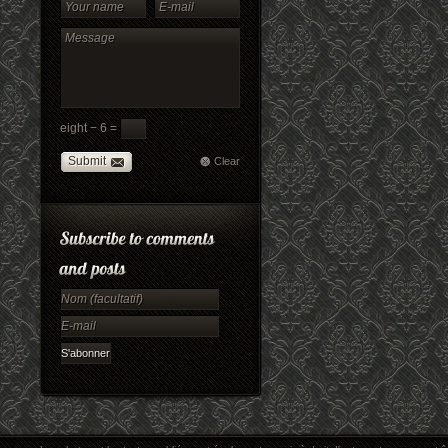
eight − 6 =
Submit
Clear