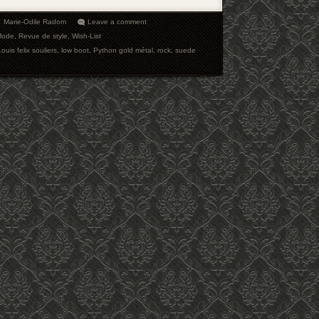
Marie-Odile Radom
Leave a comment
Mode
,
Revue de style
,
Wish-List
Louis felix souliers
,
low boot
,
Python gold métal
,
rock
,
suede