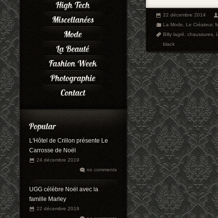
22 décembre 2014
La Mode
,
Le Créateur
,
Billy lagré
,
chaussures
,
black
L'Hôtel de Crillon présente Le
Carrosse de Noël
24 décembre 2019
no comments
UGG célèbre Noël avec la
famille Marley
22 décembre 2019