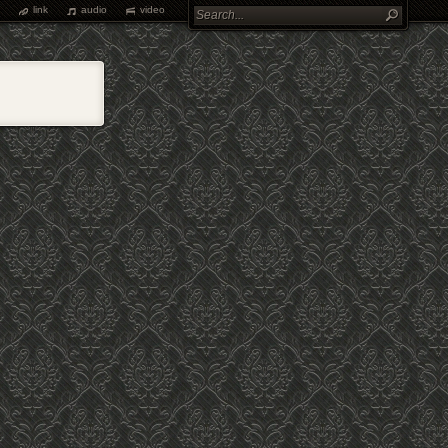
link
audio
video