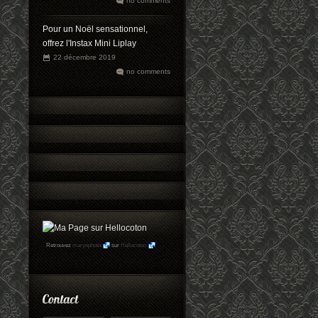
no comments
Pour un Noël sensationnel,
offrez l'Instax Mini Liplay
22 décembre 2019
no comments
Retrouvez
maryophoto
sur
Hellocoton