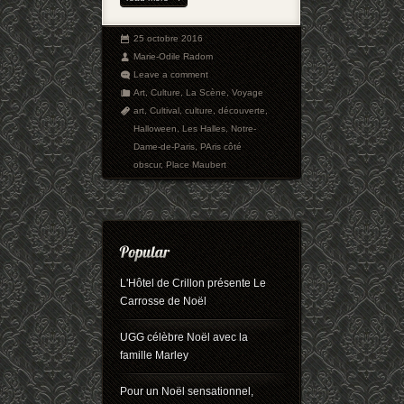
25 octobre 2016
Marie-Odile Radom
Leave a comment
Art
,
Culture
,
La Scène
,
Voyage
art
,
Cultival
,
culture
,
découverte
,
Halloween
,
Les Halles
,
Notre-
Dame-de-Paris
,
PAris côté
obscur
,
Place Maubert
L'Hôtel de Crillon présente Le
Carrosse de Noël
UGG célèbre Noël avec la
famille Marley
Pour un Noël sensationnel,