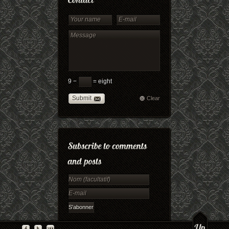
9 −
= eight
Submit
Clear