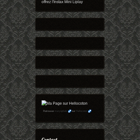
offrez l'Instax Mini Liplay
Retrouvez
maryophoto
sur
Hellocoton