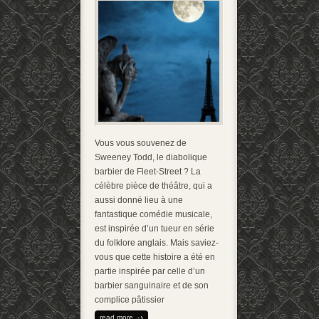
Vous vous souvenez de
Sweeney Todd, le diabolique
barbier de Fleet-Street ? La
célèbre pièce de théâtre, qui a
aussi donné lieu à une
fantastique comédie musicale,
est inspirée d’un tueur en série
du folklore anglais. Mais saviez-
vous que cette histoire a été en
partie inspirée par celle d’un
barbier sanguinaire et de son
complice pâtissier
read more