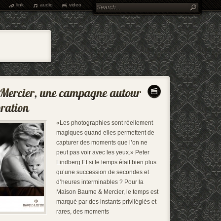
link
audio
video
«Les photographies sont réellement
magiques quand elles permettent de
capturer des moments que l’on ne
peut pas voir avec les yeux.» Peter
Lindberg Et si le temps était bien plus
qu’une succession de secondes et
d’heures interminables ? Pour la
Maison Baume & Mercier, le temps est
marqué par des instants privilégiés et
rares, des moments