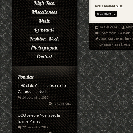
nous revient plus
read more
14 avril 2014
Mari
L'Accessoire
,
La Mode
,
Alma
,
Capucines
,
égérie
Lindbergh
,
sac à main
L'Hôtel de Crillon présente Le
Carrosse de Noël
24 décembre 2019
no comments
UGG célèbre Noël avec la
famille Marley
22 décembre 2019