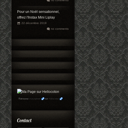
no comments
Pour un Noël sensationnel,
offrez l'Instax Mini Liplay
22 décembre 2019
no comments
Retrouvez
maryophoto
sur
Hellocoton