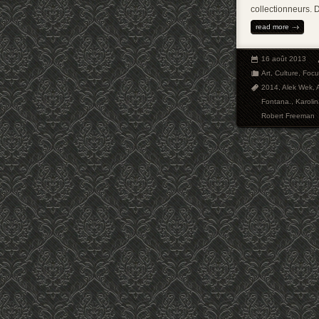
collectionneurs. 
read more
16 août 2013
Art
,
Culture
,
Focu
2014
,
Alek Wek
,
Fontana.
,
Karoli
Robert Freeman