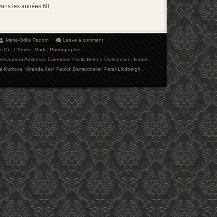
Dans les années 60,
Marie-Odile Radom
Leave a comment
s On
,
L'Artiste
,
Mode
,
Photographie
Alessandra Ambrosio
,
Calendrier Pirelli
,
Helena Christensen
,
Isabeli
na Kurkova
,
Miranda Kerr
,
Patrick Demarchelier
,
Peter Lindbergh
,