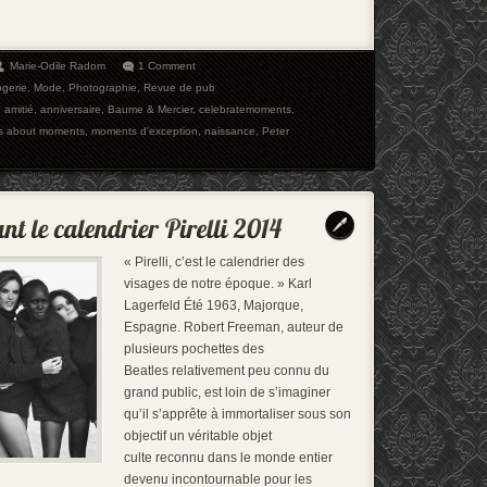
Marie-Odile Radom
1 Comment
ogerie
,
Mode
,
Photographie
,
Revue de pub
,
amitié
,
anniversaire
,
Baume & Mercier
,
celebratemoments
,
 is about moments
,
moments d'exception
,
naissance
,
Peter
« Pirelli, c’est le calendrier des
visages de notre époque. » Karl
Lagerfeld Été 1963, Majorque,
Espagne. Robert Freeman, auteur de
plusieurs pochettes des
Beatles relativement peu connu du
grand public, est loin de s’imaginer
qu’il s’apprête à immortaliser sous son
objectif un véritable objet
culte reconnu dans le monde entier
devenu incontournable pour les