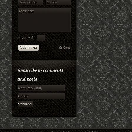
seven + 5 =
Submit
Clear