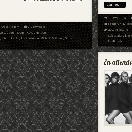
Pour le Printemps-Été 2014, l’actrice
read more
13 avril 2014
Focus On
,
L'Horl
e-Odile Radom
2 Comments
accomplissement
Le Créateur
,
Mode
,
Revue de pub
célébration
,
Life
,
it-bag
,
Lockit
,
Louis Vuitton
,
Michelle Williams
,
Peter
Lindbergh