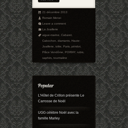
21 décembre 2013
Romain Menei
Leave a comment
La Joaillerie
aigue-marine
,
Cabaret
,
Cabochon
,
diamants
,
Haute-
Joaillerie
,
iolite
,
Paris
,
péridot
,
Plâce Vendôme
,
POIRAY
,
rubis
,
saphirs
,
tourmaline
L'Hôtel de Crillon présente Le
Carrosse de Noël
UGG célèbre Noël avec la
famille Marley