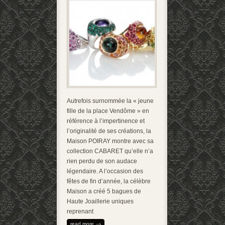
Autrefois surnommée la « jeune
fille de la place Vendôme » en
référence à l’impertinence et
l’originalité de ses créations, la
Maison POIRAY montre avec sa
collection CABARET qu’elle n’a
rien perdu de son audace
légendaire. A l’occasion des
fêtes de fin d’année, la célèbre
Maison a créé 5 bagues de
Haute Joaillerie uniques
reprenant
read more