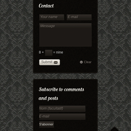
8 +
= nine
Submit
Clear