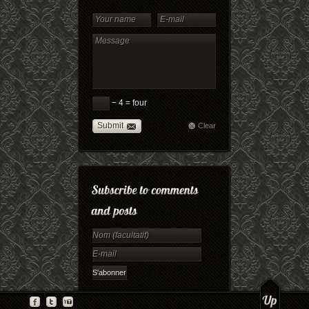
− 4 = four
Submit
Clear