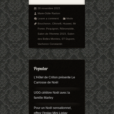
28 novembre 2015
Marie-Odile Radom
Leave a comment
Mode
Boucheron
,
Cifonelli
,
Huawei
,
Mr
Porter
,
Pequignet
,
Rétromobile
,
Salon de l'Homme 2015
,
Salon
des Belles Montres
,
ST Dupont
,
Vacheron Constantin
L'Hôtel de Crillon présente Le
Carrosse de Noël
UGG célèbre Noël avec la
famille Marley
Pour un Noël sensationnel,
offrez l'Instax Mini Liplay