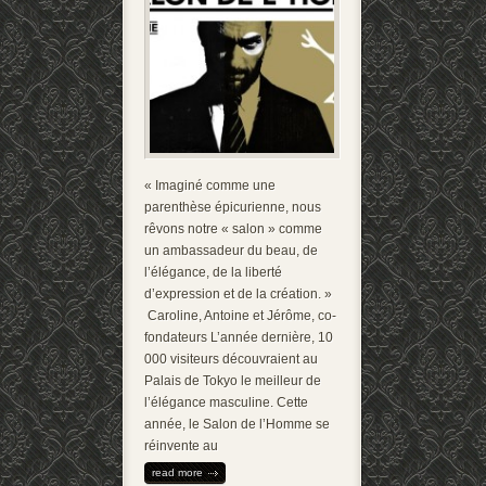
« Imaginé comme une
parenthèse épicurienne, nous
rêvons notre « salon » comme
un ambassadeur du beau, de
l’élégance, de la liberté
d’expression et de la création. »
Caroline, Antoine et Jérôme, co-
fondateurs L’année dernière, 10
000 visiteurs découvraient au
Palais de Tokyo le meilleur de
l’élégance masculine. Cette
année, le Salon de l’Homme se
réinvente au
read more