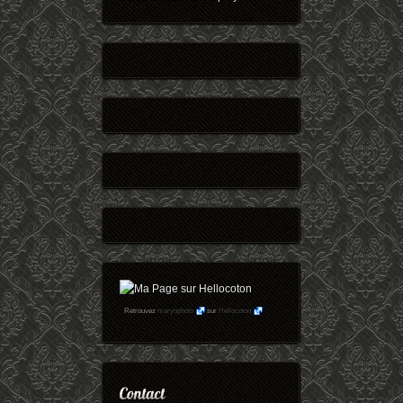
Retrouvez
maryophoto
sur
Hellocoton