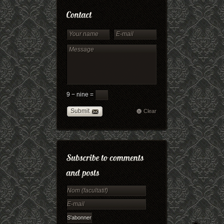
9 − nine =
Submit
Clear