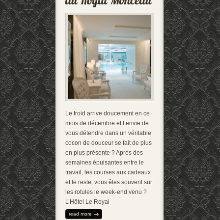
Le froid arrive doucement en ce
mois de décembre et l’envie de
vous détendre dans un véritable
cocon de douceur se fait de plus
en plus présente ? Après des
semaines épuisantes entre le
travail, les courses aux cadeaux
et le reste, vous êtes souvent sur
les rotules le week-end venu ?
L’Hôtel Le Royal
read more