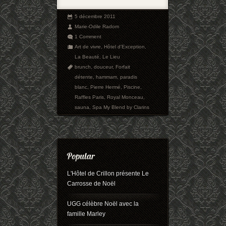
5 décembre 2011
Marie-Odile Radom
1 Comment
Art de vivre
,
Hôtel d'Exception
,
La Beauté
,
Le Lieu
brunch
,
douceur
,
Forfait
détente
,
hammam
,
paradis
blanc
,
Pierre Hermé
,
Piscine
,
Raffles Paris
,
Royal Monceau
,
sauna
,
Spa My Blend by Clarins
L'Hôtel de Crillon présente Le
Carrosse de Noël
UGG célèbre Noël avec la
famille Marley