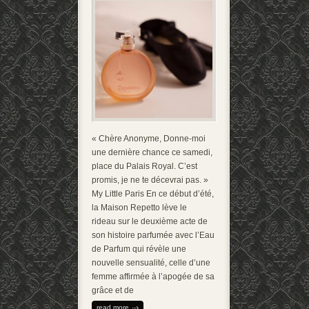
« Chère Anonyme, Donne-moi
une dernière chance ce samedi,
place du Palais Royal. C’est
promis, je ne te décevrai pas. »
My Little Paris En ce début d’été,
la Maison Repetto lève le
rideau sur le deuxième acte de
son histoire parfumée avec l’Eau
de Parfum qui révèle une
nouvelle sensualité, celle d’une
femme affirmée à l’apogée de sa
grâce et de
read more