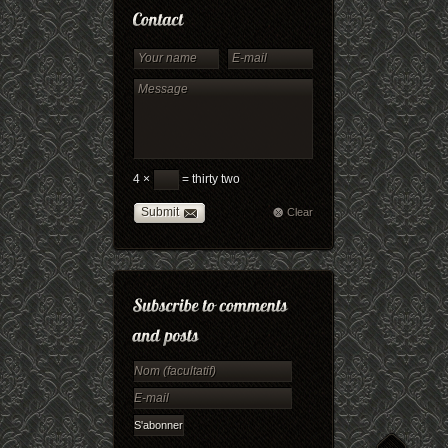
4 ×
= thirty two
Submit
Clear