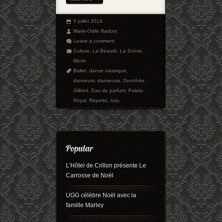
5 juillet 2014
Marie-Odile Radom
Leave a comment
Culture
,
La Beauté
,
La Scène
,
Mode
Ballet
,
danse classique
,
danseurs
,
danseuse
,
Dorothée
Gilbert
,
Eau de parfum
,
Palais-
Royal
,
Repetto
,
tutu
L'Hôtel de Crillon présente Le
Carrosse de Noël
UGG célèbre Noël avec la
famille Marley