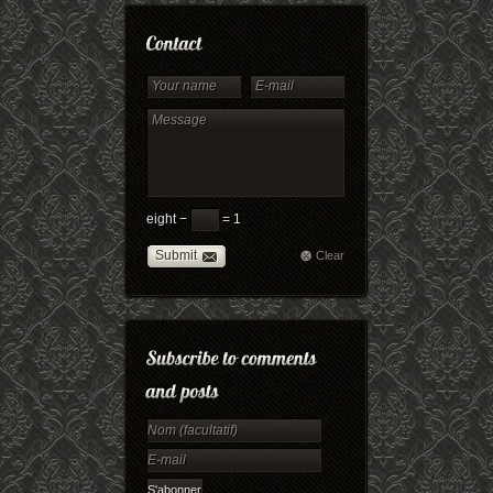
eight −
= 1
Submit
Clear