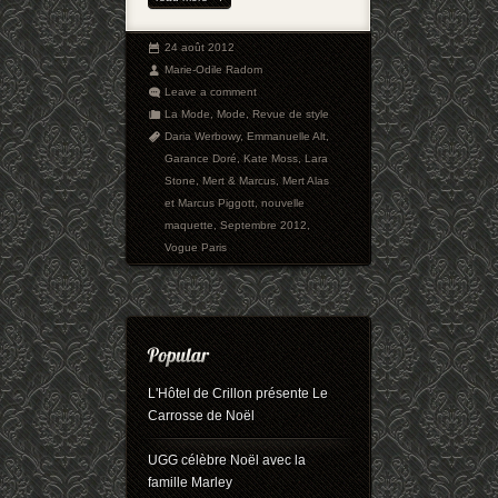
24 août 2012
Marie-Odile Radom
Leave a comment
La Mode
,
Mode
,
Revue de style
Daria Werbowy
,
Emmanuelle Alt
,
Garance Doré
,
Kate Moss
,
Lara
Stone
,
Mert & Marcus
,
Mert Alas
et Marcus Piggott
,
nouvelle
maquette
,
Septembre 2012
,
Vogue Paris
L'Hôtel de Crillon présente Le
Carrosse de Noël
UGG célèbre Noël avec la
famille Marley