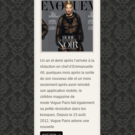
Un an et demi après l’arrivée à la
rédaction en chef d’Emmanuelle
Alt, quelques mois après la sortie
de son nouveau site et un mois
seulement après avoir relooké
son application mobile, le
célèbre magazine de
mode Vogue Paris fait également
sa petite révolution dans les
kiosques. Depuis le 23 août
2012, Vogue Paris arbore une
nouvelle
read more