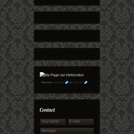
Retrouvez
maryophoto
sur
Hellocoton