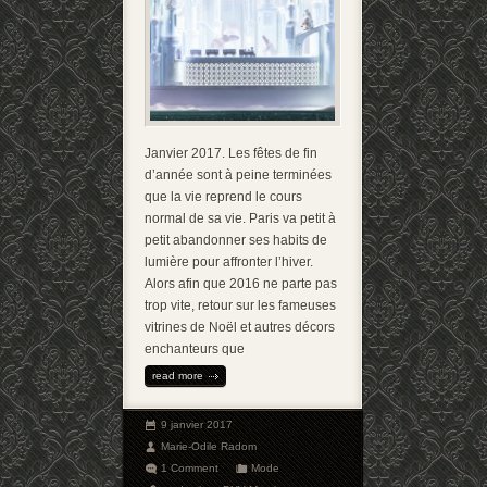
Janvier 2017. Les fêtes de fin
d’année sont à peine terminées
que la vie reprend le cours
normal de sa vie. Paris va petit à
petit abandonner ses habits de
lumière pour affronter l’hiver.
Alors afin que 2016 ne parte pas
trop vite, retour sur les fameuses
vitrines de Noël et autres décors
enchanteurs que
read more
9 janvier 2017
Marie-Odile Radom
1 Comment
Mode