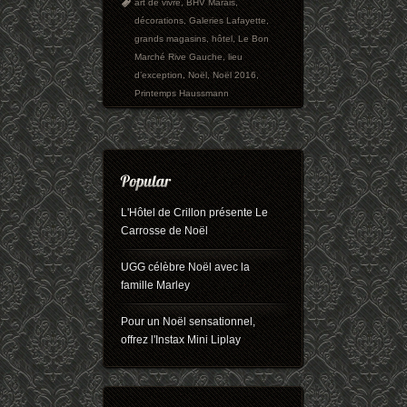
art de vivre
,
BHV Marais
,
décorations
,
Galeries Lafayette
,
grands magasins
,
hôtel
,
Le Bon
Marché Rive Gauche
,
lieu
d’exception
,
Noël
,
Noël 2016
,
Printemps Haussmann
L'Hôtel de Crillon présente Le
Carrosse de Noël
UGG célèbre Noël avec la
famille Marley
Pour un Noël sensationnel,
offrez l'Instax Mini Liplay