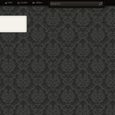
link
audio
video