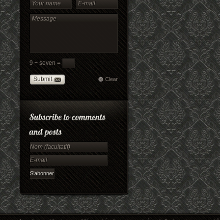
9 − seven =
Submit
Clear