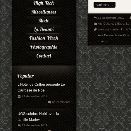
read more
13 septembre 2012
Art
,
Culture
,
L'Expo
,
La
créateur
,
damier
,
Louis V
Arts Décoratifs de Paris
Trianon
L'Hôtel de Crillon présente Le
Carrosse de Noël
24 décembre 2019
no comments
UGG célèbre Noël avec la
famille Marley
22 décembre 2019