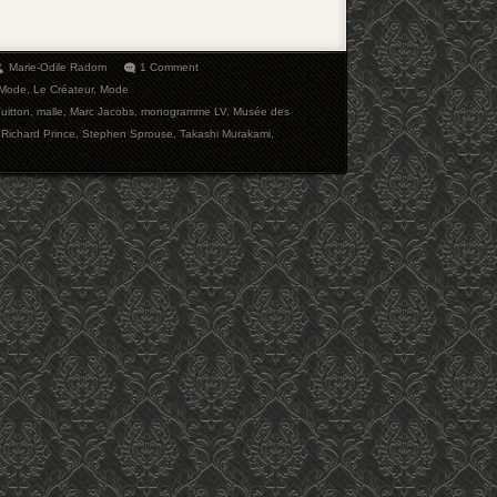
Marie-Odile Radom
1 Comment
 Mode
,
Le Créateur
,
Mode
uitton
,
malle
,
Marc Jacobs
,
monogramme LV
,
Musée des
,
Richard Prince
,
Stephen Sprouse
,
Takashi Murakami
,