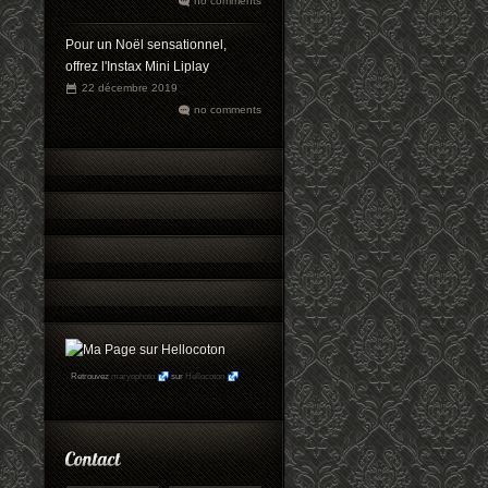
no comments
Pour un Noël sensationnel,
offrez l'Instax Mini Liplay
22 décembre 2019
no comments
Retrouvez
maryophoto
sur
Hellocoton