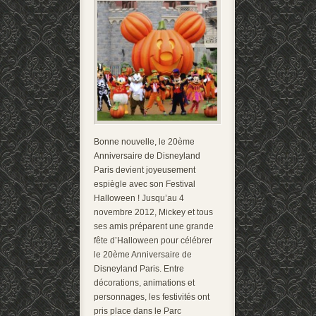
Bonne nouvelle, le 20ème
Anniversaire de Disneyland
Paris devient joyeusement
espiègle avec son Festival
Halloween ! Jusqu’au 4
novembre 2012, Mickey et tous
ses amis préparent une grande
fête d’Halloween pour célébrer
le 20ème Anniversaire de
Disneyland Paris. Entre
décorations, animations et
personnages, les festivités ont
pris place dans le Parc