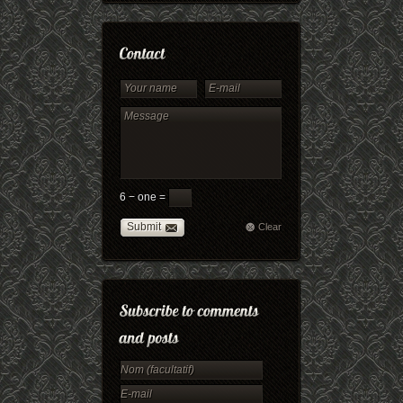
6 − one =
Submit
Clear