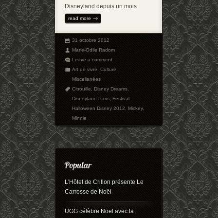
Disneyland depuis un mois
read more
31 octobre 2012
Marie-Odile Radom
Leave a comment
Art de vivre
,
Culture
,
Miscellanées
Citrouille
,
Disney Dreams
,
Disneyland Paris
,
Festival
Halloween Disney 2012
,
Mickey
,
Minnie
L'Hôtel de Crillon présente Le
Carrosse de Noël
UGG célèbre Noël avec la