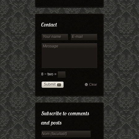
8 − two =
Submit
Clear