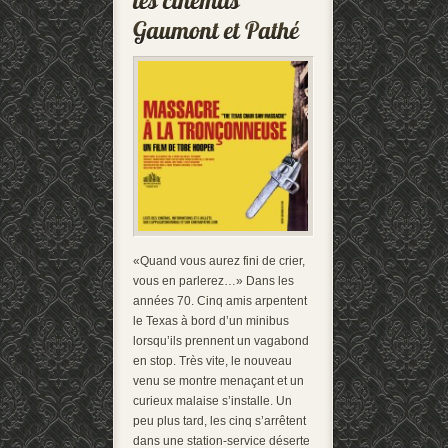
«Quand vous aurez fini de crier,
vous en parlerez…» Dans les
années 70. Cinq amis arpentent
le Texas à bord d’un minibus
lorsqu’ils prennent un vagabond
en stop. Très vite, le nouveau
venu se montre menaçant et un
curieux malaise s’installe. Un
peu plus tard, les cinq s’arrêtent
dans une station-service déserte