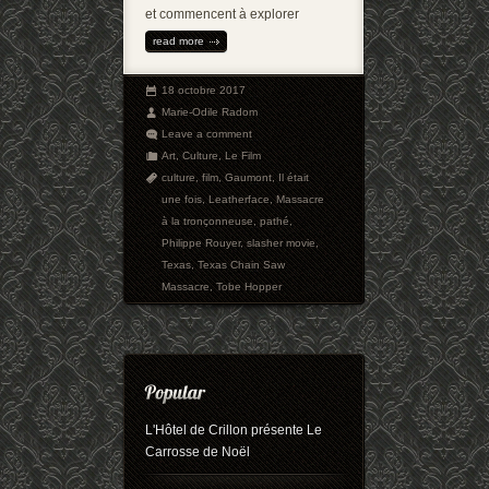
et commencent à explorer
read more
18 octobre 2017
Marie-Odile Radom
Leave a comment
Art
,
Culture
,
Le Film
culture
,
film
,
Gaumont
,
Il était
une fois
,
Leatherface
,
Massacre
à la tronçonneuse
,
pathé
,
Philippe Rouyer
,
slasher movie
,
Texas
,
Texas Chain Saw
Massacre
,
Tobe Hopper
L'Hôtel de Crillon présente Le
Carrosse de Noël