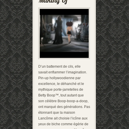
D’un battement de cils, elle
savait enflammer l’imagination.
Pin-up hollywoodienne par
excellence, le déhanché et le
mythique porte-jarretelles de
Betty Boop™, tout autant que
son célèbre Boop-boop-a-doop,
ont marqué des générations. Pas
étonnant que la maison
Lancôme ait choisie l’icône aux
yeux de biche comme égérie de