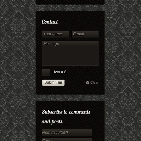
+ two = 8
Submit
Clear