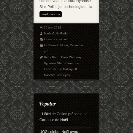
son nouveau mascara Hypnôse
Star. Petit bijou technologique, la
read more
30 juin 2012
Marie-Odile Radom
Leave a comment
La Beauté
,
Mode
,
Revue de
pub
Betty Boop
,
Daria Werbowy
,
Hypnôse Star
,
Joann Sfar
,
Lancôme
,
Le Making Of
,
Mascara
,
star eyes
L'Hôtel de Crillon présente Le
Carrosse de Noël
UGG célèbre Noël avec la