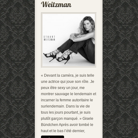
« Devant la caméra, je suis telle
une actrice qui joue son rôle. Je
peux être sexy un jour, me
montrer sauvage le lendemain et
incarner la femme autoritaire le
surlendemain. Dans la vie de
tous les jours pourtant, je suis
plutôt garçon manqué. » Gisele
Bündchen Après avoir tombé le
haut et le bas l’été dernier,