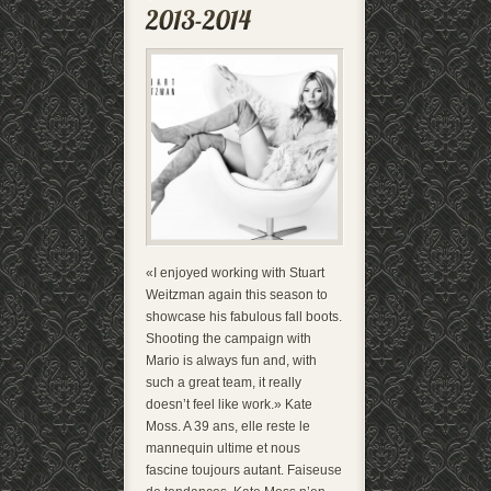
«I enjoyed working with Stuart
Weitzman again this season to
showcase his fabulous fall boots.
Shooting the campaign with
Mario is always fun and, with
such a great team, it really
doesn’t feel like work.» Kate
Moss. A 39 ans, elle reste le
mannequin ultime et nous
fascine toujours autant. Faiseuse