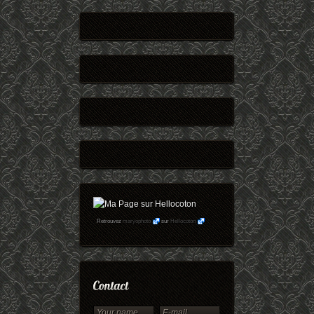
Retrouvez
maryophoto
sur
Hellocoton