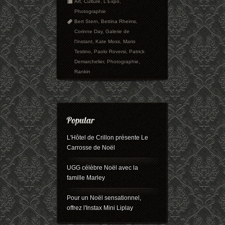
Art
,
Culture
,
L'Expo
,
Photographie
Bert Stern
,
Bettina Rheims
,
Corinne Day
,
Galerie de
l'Instant
,
Kate Moss
,
Mario
Testino
,
Paolo Roversi
,
Patrick
Demarchelier
,
Photographie
,
Rankin
L'Hôtel de Crillon présente Le
Carrosse de Noël
UGG célèbre Noël avec la
famille Marley
Pour un Noël sensationnel,
offrez l'Instax Mini Liplay