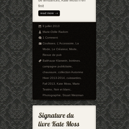
de tendances, Kate Moss n’en
finit
read more
9 juillet 2013
Marie-Odile Radom
1 Comment
Coulisses
,
L'Accessoire
,
La
Mode
,
Le Créateur
,
Mode
,
Revue de pub
Balthazar Klarwein
,
bottines
,
campagne publicitaire
,
chaussure
,
collection Automne
Hiver 2013-2014
,
cuissardes
,
Fall 2013
,
Kate Moss
,
Mario
Testino
,
Noir et blanc
,
Photographie
,
Stuart Weizman