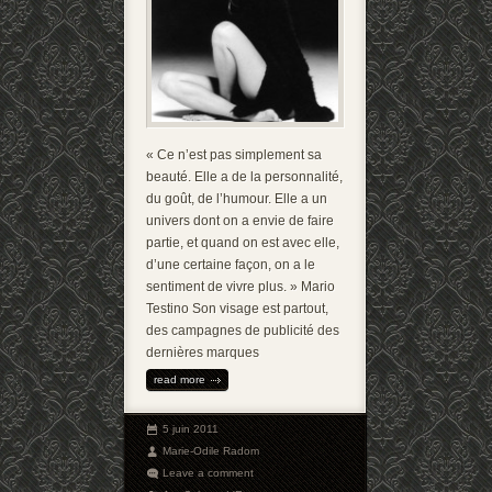
« Ce n’est pas simplement sa
beauté. Elle a de la personnalité,
du goût, de l’humour. Elle a un
univers dont on a envie de faire
partie, et quand on est avec elle,
d’une certaine façon, on a le
sentiment de vivre plus. » Mario
Testino Son visage est partout,
des campagnes de publicité des
dernières marques
read more
5 juin 2011
Marie-Odile Radom
Leave a comment