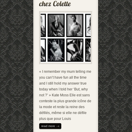
« I remember my mum telling me
you can’t have fun all the time
and I still hold my answer true
today when I told her ‘But, why
not ?’ » Kate Moss Elle est sans
conteste la plus grande icône de
la mode et reste la reine des
défilés, même si elle ne défile
plus que pour Louis
read more