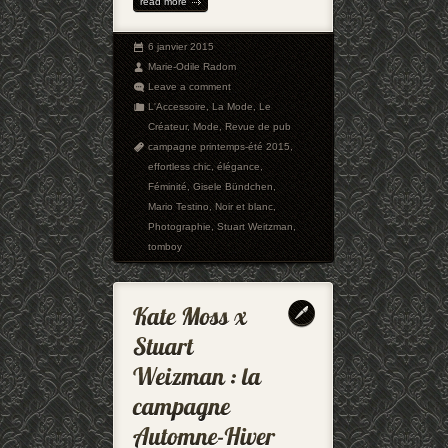
read more
6 janvier 2015
Marie-Odile Radom
Leave a comment
L'Accessoire
,
La Mode
,
Le
Créateur
,
Mode
,
Revue de pub
campagne printemps-été 2015
,
effortless chic
,
élégance
,
Féminité
,
Gisele Bündchen
,
Mario Testino
,
Noir et blanc
,
Photographie
,
Stuart Weitzman
,
tomboy