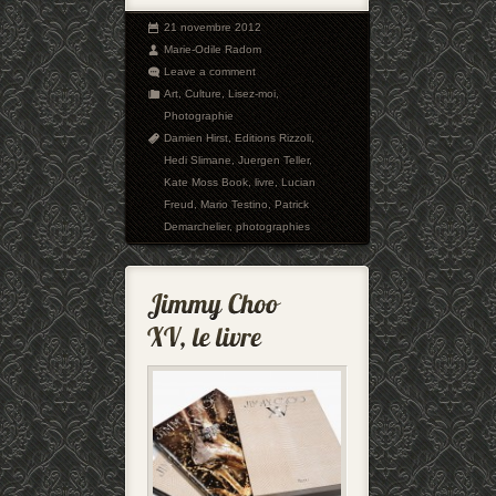
21 novembre 2012
Marie-Odile Radom
Leave a comment
Art
,
Culture
,
Lisez-moi
,
Photographie
Damien Hirst
,
Editions Rizzoli
,
Hedi Slimane
,
Juergen Teller
,
Kate Moss Book
,
livre
,
Lucian
Freud
,
Mario Testino
,
Patrick
Demarchelier
,
photographies