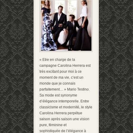
« Etre en charge de la
campagne Carolina Herrera est
très excitant pour moi à ce
moment de ma vie, c’est un
monde que je connais
parfaitement… » Mario Testino.
Sa mode est synonyme
d’élégance intemporelle. Entre
classicisme et modernité, le style
Carolina Herrera perpétue
saison après saison une vision
pure, féminine et
sophistiquée de l’élégance à