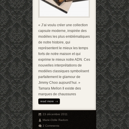
« J’ai voulu créer une collection
capsule moderne, inspirée des
modèles les plus emblématiques
de notre histoire, qui
représentent le mieux les temps
forts de notre maison et qui
exprime le mieux notre ADN. Ces
nouvelles interprétations de
modèles classiques symbolisent
parfaitement le glamour de
Jimmy Choo aujourd’hui. »
Tamara Mellon Il existe des
marques de chaussures
read more
23 décembre 2011
Marie-Odile Radom
2 Comments