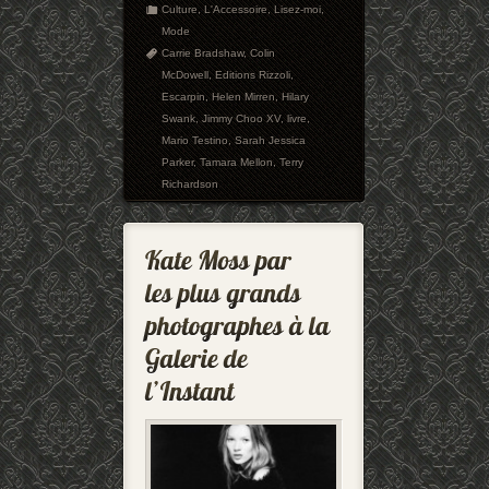
Culture
,
L'Accessoire
,
Lisez-moi
,
Mode
Carrie Bradshaw
,
Colin
McDowell
,
Editions Rizzoli
,
Escarpin
,
Helen Mirren
,
Hilary
Swank
,
Jimmy Choo XV
,
livre
,
Mario Testino
,
Sarah Jessica
Parker
,
Tamara Mellon
,
Terry
Richardson