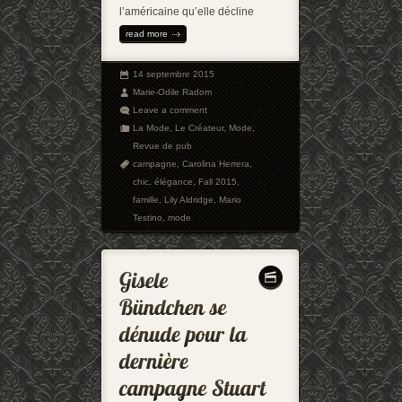
l’américaine qu’elle décline
read more
14 septembre 2015
Marie-Odile Radom
Leave a comment
La Mode
,
Le Créateur
,
Mode
,
Revue de pub
campagne
,
Carolina Herrera
,
chic
,
élégance
,
Fall 2015
,
famille
,
Lily Aldridge
,
Mario
Testino
,
mode