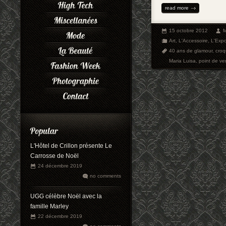
read more
15 octobre 2012
M
Art
,
L'Accessoire
,
L'Exp
40 ans de glamour
,
croq
Maria Luisa
,
point de ve
L'Hôtel de Crillon présente Le
Carrosse de Noël
24 décembre 2019
no comments
UGG célèbre Noël avec la
famille Marley
22 décembre 2019