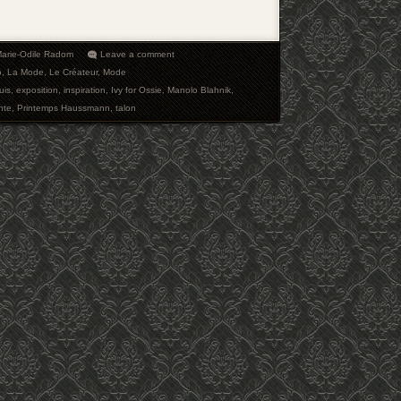
arie-Odile Radom
Leave a comment
o
,
La Mode
,
Le Créateur
,
Mode
uis
,
exposition
,
inspiration
,
Ivy for Ossie
,
Manolo Blahnik
,
nte
,
Printemps Haussmann
,
talon