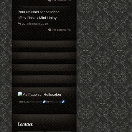
no comments
Pour un Noël sensationnel,
offrez l'Instax Mini Liplay
22 décembre 2019
no comments
Retrouvez
maryophoto
sur
Hellocoton