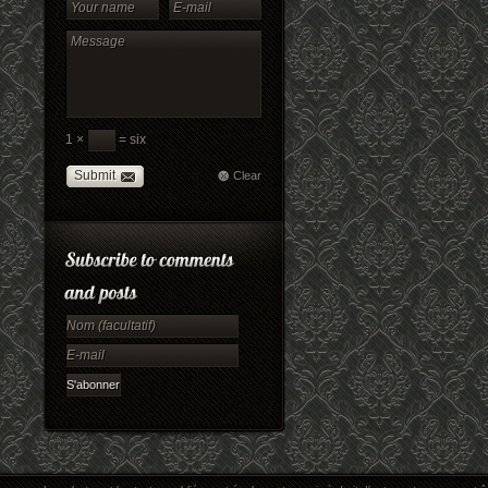
1 ×
= six
Submit
Clear