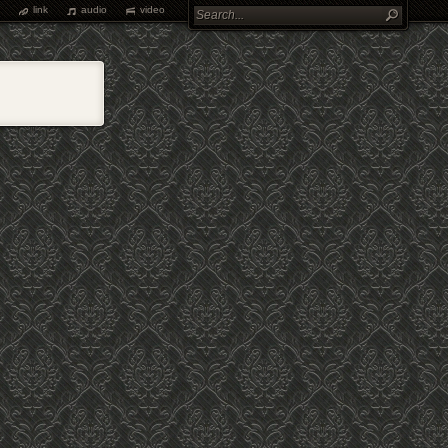
link
audio
video