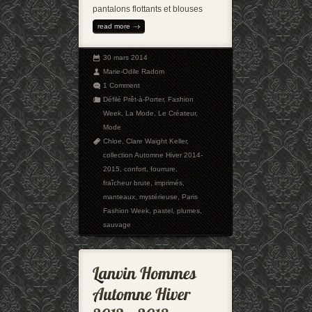
pantalons flottants et blouses
read more
30 mars 2014
Marie-Odile Radom
1 Comment
Défilé Prêt-à-Porter
,
Fashion
Week
,
La Mode
,
Le Créateur
,
Mode
Chloe
,
Clare Waight Keller
,
collection Automne Hiver 2014-
2015
,
confort
,
fourrure
,
fraîcheur brute
,
imprimés
,
manteaux
,
mystérieuse
,
Paris
Fashion Week
,
pastel
,
plumes
,
sauvage