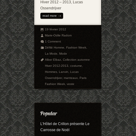
Hiver 2012 – 2013, Lucas
Ossendrijver
read more
19 février 2012
Marie-Odile Radom
1 Comment
Défilé Homme
,
Fashion Week
,
La Mode
,
Mode
Alber Elbaz
,
Collection automne
Hiver 2012-2013
,
costume
,
Hommes
,
Lanvin
,
Lucas
Ossendrijver
,
manteaux
,
Paris
Fashion Week
,
veste
L'Hôtel de Crillon présente Le
Carrosse de Noël