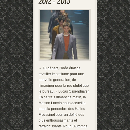
« Au départ, l’idée était de
revisiter le costume pour une
nouvelle génération, de
l’imaginer pour la rue plutôt que
le bureau. » Lucas Ossendrijver
En ce frais dimanche matin, la
Maison Lanvin nous accueille
dans la pénombre des Halles
Freyssinet pour un défilé des
plus enthousiasmants et
rafraichissants. Pour l’Automne