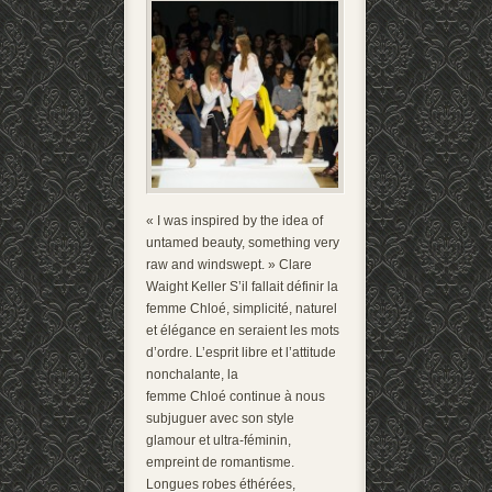
« I was inspired by the idea of
untamed beauty, something very
raw and windswept. » Clare
Waight Keller S’il fallait définir la
femme Chloé, simplicité, naturel
et élégance en seraient les mots
d’ordre. L’esprit libre et l’attitude
nonchalante, la
femme Chloé continue à nous
subjuguer avec son style
glamour et ultra-féminin,
empreint de romantisme.
Longues robes éthérées,