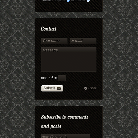
Retrouvez
maryophoto
sur
Hellocoton
one × 6 =
Submit
Clear