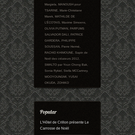
Margiela
,
MANOUSH pour
TSARINE
,
Marie-Christiane
Marek
,
MATHILDE DE
L’ÉCOTAIS
,
Maxime Simoens
,
OLIVIA PUTMAN
,
PARFUMS
SALVADOR DALI
,
PATRICE
GARDERA
,
PHILIPPE
SOUSSAN
,
Pierre Hermé
,
RACHID KHIMOUNE
,
Sapin de
Noël des créateurs 2012
,
SMALTO par Youn Chong Bak
,
Sonia Rykiel
,
Stella MCCartney
,
WOOYOUNGMI
,
YUSAI
OKUDA
,
ZOHIKO
L'Hôtel de Crillon présente Le
Carrosse de Noël