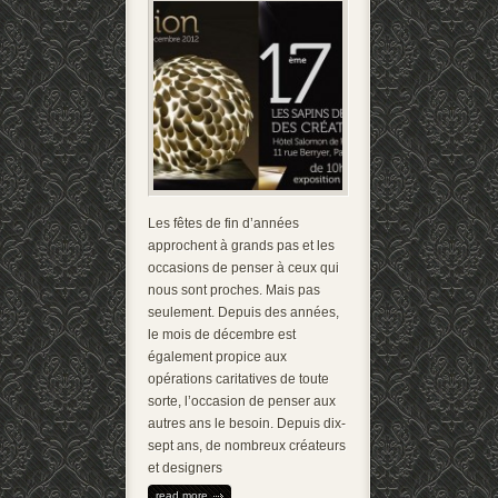
Les fêtes de fin d’années
approchent à grands pas et les
occasions de penser à ceux qui
nous sont proches. Mais pas
seulement. Depuis des années,
le mois de décembre est
également propice aux
opérations caritatives de toute
sorte, l’occasion de penser aux
autres ans le besoin. Depuis dix-
sept ans, de nombreux créateurs
et designers
read more