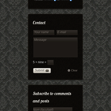
5 + nine =
Submit
Clear