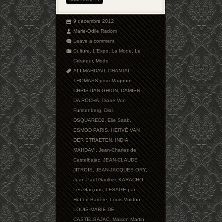
9 décembre 2012
Marie-Odile Radom
Leave a comment
Culture
,
L'Expo
,
La Mode
,
Le
Créateur
,
Mode
ALI MAHDAVI
,
CHANTAL
THOMASS pour Magnum
,
CHRISTIAN GHION
,
DAMIEN
DA ROCHA
,
Diane Von
Furstenberg
,
Dior
,
DSQUARED2
,
Elie Saab
,
ESMOD PARIS
,
HERVÉ VAN
DER STRAETEN
,
INDIA
MAHDAVI
,
Jean-Charles de
Castelbajac
,
JEAN-CLAUDE
JITROIS
,
JEAN-JACQUES ORY
,
Jean-Paul Gaultier
,
KARACHO
,
Les Garçons
,
LESAGE par
Hubert Barrère
,
Louis Vuitton
,
LOUIS-MARIE DE
CASTELBAJAC
,
Maison Martin